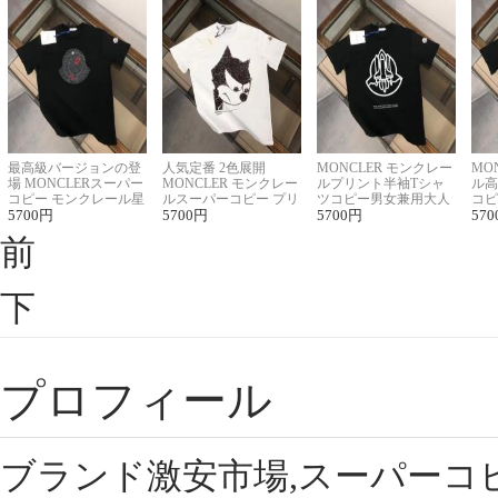
最高級バージョンの登
人気定番 2色展開
MONCLER モンクレー
MO
場 MONCLERスーパー
MONCLER モンクレー
ルプリント半袖Tシャ
ル高
コピー モンクレール星
ルスーパーコピー プリ
ツコピー男女兼用大人
コピ
座半袖Tシャツ
5700
円
ント半袖Tシャツ
5700
円
可愛い春夏コーデ
5700
円
ィブ
570
前
下
プロフィール
ブランド激安市場,スーパーコ