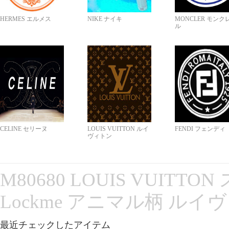
HERMES エルメス
NIKE ナイキ
MONCLER モンク
ル
CELINE セリーヌ
LOUIS VUITTON ルイ
FENDI フェンディ
ヴィトン
M80680 LOUIS VUITT
Lockme アニマル柄 ルイ
最近チェックしたアイテム