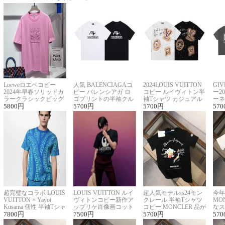
Loeweロエベコピー
人気 BALENCIAGAコ
2024LOUIS VUITTON
GI
2024年早春ソリッドカ
ピー バレンシアガ ロ
コピー ルイヴィトン半
ー2
ラークラシックビッグ
ゴプリントの半袖クル
袖Tシャツ カジュアル
ーネ
ロゴ刺繍Tシャツ
5800
円
ーネックTシャツ
5700
円
に馴染む 2色展開
5700
円
ー 
570
超完璧なコラボ LOUIS
LOUIS VUITTON ルイ
超人気モデルss24モン
今年
VUITTON × Yayoi
ヴィトンコピー新作ア
クレール 半袖Tシャツ
MO
Kusama 個性 半袖Tシャ
ップリケ肖像画コット
コピー MONCLER 品が
なス
ツコピー男女兼用
7800
円
ンニット半袖Tシャツ
7500
円
良く見た目
5700
円
ルコ
570