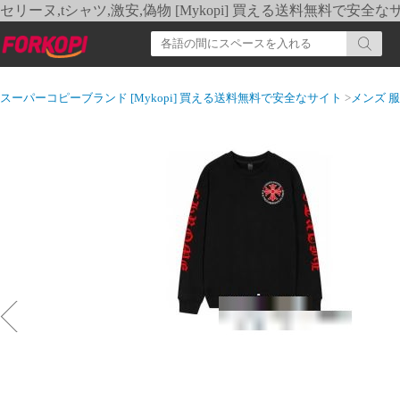
セリーヌ,tシャツ,激安,偽物 [Mykopi] 買える送料無料で安全な
スーパーコピーブランド [Mykopi] 買える送料無料で安全なサイト
>
メンズ 服