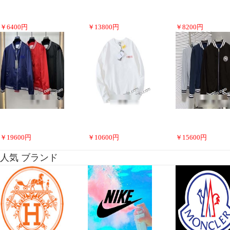
￥
6400
円
￥
13800
円
￥
8200
円
￥
19600
円
￥
10600
円
￥
15600
円
人気 ブランド