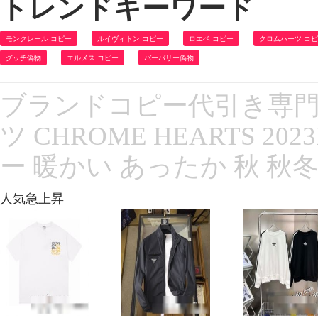
トレンドキーワード
モンクレール コピー
ルイヴィトン コピー
ロエベ コピー
クロムハーツ コ
グッチ偽物
エルメス コピー
バーバリー偽物
ブランドコピー代引き専門
ツ CHROME HEARTS 
ー 暖かい あったか 秋 秋冬
人気急上昇