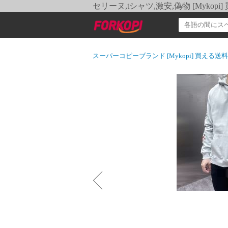
セリーヌ,tシャツ,激安,偽物 [Myko
スーパーコピーブランド [Mykopi] 買える