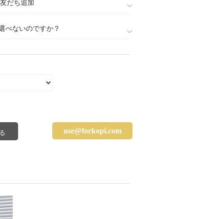
888)友だち追加
選べないのですか？
use@forkopi.com