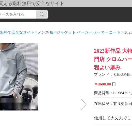
pi] 買える送料無料で安全なサイト
送料無料で安全なサイト
>
メンズ 服
>
ジャケット パーカー セーター コート
> 2023新作
2023新作品 
門店 クロムハーツ
程よい厚み
ブランド：
CHROME
￥8600.00
円
商品货号：ECS84395
在庫状況：有り
更新日期
信用して大丈夫でし