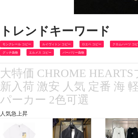
トレンドキーワード
モンクレール コピー
ルイヴィトン コピー
ロエベ コピー
クロムハーツ コ
グッチ偽物
エルメス コピー
バーバリー偽物
大特価 CHROME HEAR
新入荷 激安 人気 定番 海
パーカー 2色可選
人気急上昇