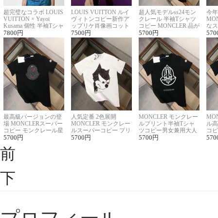
超完璧なコラボ LOUIS
LOUIS VUITTON ルイ
超人気モデルss24モン
今年
VUITTON × Yayoi
ヴィトンコピー新作ア
クレール 半袖Tシャツ
MO
Kusama 個性 半袖Tシャ
ップリケ肖像画コット
コピー MONCLER 品が
なス
ツコピー男女兼用
7800
円
ンニット半袖Tシャツ
7500
円
良く見た目
5700
円
ルコ
570
最高級バージョンの登
人気定番 2色展開
MONCLER モンクレー
MO
場 MONCLERスーパー
MONCLER モンクレー
ルプリント半袖Tシャ
ル高
コピー モンクレール星
ルスーパーコピー プリ
ツコピー男女兼用大人
コピ
座半袖Tシャツ
5700
円
ント半袖Tシャツ
5700
円
可愛い春夏コーデ
5700
円
ィブ
570
前
下