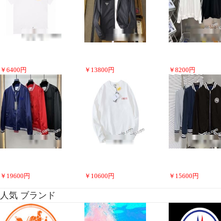
￥
6400
円
￥
13800
円
￥
8200
円
￥
19600
円
￥
10600
円
￥
15600
円
人気 ブランド