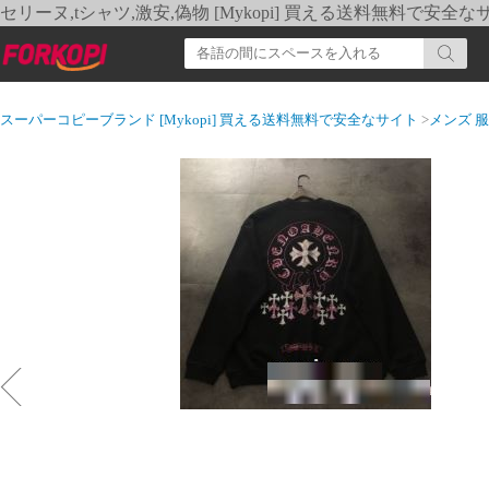
セリーヌ,tシャツ,激安,偽物 [Mykopi] 買える送料無料で安全な
スーパーコピーブランド [Mykopi] 買える送料無料で安全なサイト
>
メンズ 服