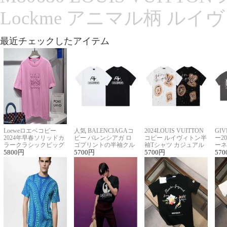
Lockme アニマル柄 ルイ
最近チェックしたアイテム
Loeweロエベコピー
人気 BALENCIAGAコ
2024LOUIS VUITTON
GI
2024年早春ソリッドカ
ピー バレンシアガ ロ
コピー ルイヴィトン半
ー2
ラークラシックビッグ
ゴプリントの半袖クル
袖Tシャツ カジュアル
ーネ
ロゴ刺繍Tシャツ
5800
円
ーネックTシャツ
5700
円
に馴染む 2色展開
5700
円
ー 
570