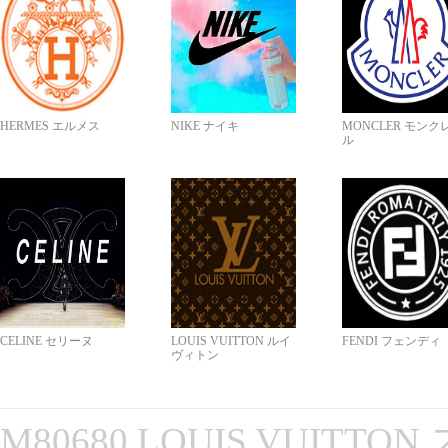
HERMES エルメス
NIKE ナイキ
MONCLER モンク
ル
CELINE セリーヌ
LOUIS VUITTON ルイ
FENDI フェンディ
ヴィトン
M80680 LOUIS VUITT