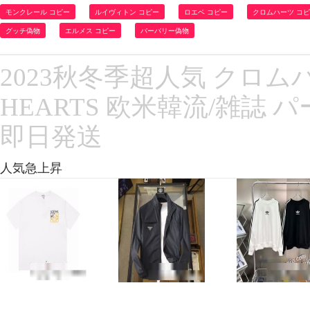
モンクレール コピー
ルイヴィトン コピー
ロエベ コピー
クロムハーツ コ
グッチ偽物
エルメス コピー
バーバリー偽物
2023秋冬季超人気 クロム
HEARTS 欧米韓流/雑誌
即日発送
人気急上昇