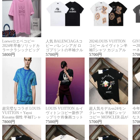
Loeweロエベコピー
人気 BALENCIAGAコ
2024LOUIS VUITTON
GI
2024年早春ソリッドカ
ピー バレンシアガ ロ
コピー ルイヴィトン半
ー2
ラークラシックビッグ
ゴプリントの半袖クル
袖Tシャツ カジュアル
ーネ
ロゴ刺繍Tシャツ
5800
円
ーネックTシャツ
5700
円
に馴染む 2色展開
5700
円
ー 
570
超完璧なコラボ LOUIS
LOUIS VUITTON ルイ
超人気モデルss24モン
今年
VUITTON × Yayoi
ヴィトンコピー新作ア
クレール 半袖Tシャツ
MO
Kusama 個性 半袖Tシャ
ップリケ肖像画コット
コピー MONCLER 品が
なス
ツコピー男女兼用
7800
円
ンニット半袖Tシャツ
7500
円
良く見た目
5700
円
ルコ
570