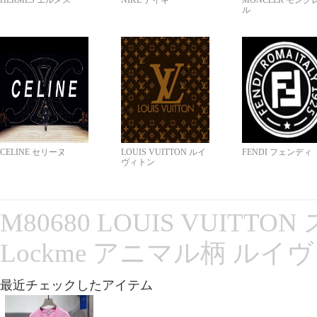
HERMES エルメス
NIKE ナイキ
MONCLER モンク
ル
CELINE セリーヌ
LOUIS VUITTON ルイ
FENDI フェンディ
ヴィトン
M80680 LOUIS VUITT
Lockme アニマル柄 ルイ
最近チェックしたアイテム