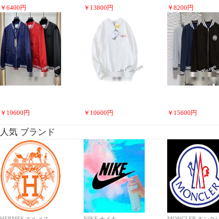
￥
6400
円
￥
13800
円
￥
8200
円
￥
19600
円
￥
10600
円
￥
15600
円
人気 ブランド