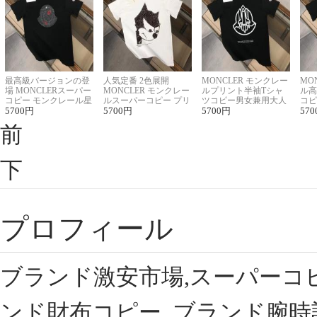
最高級バージョンの登
人気定番 2色展開
MONCLER モンクレー
MO
場 MONCLERスーパー
MONCLER モンクレー
ルプリント半袖Tシャ
ル高
コピー モンクレール星
ルスーパーコピー プリ
ツコピー男女兼用大人
コピ
座半袖Tシャツ
5700
円
ント半袖Tシャツ
5700
円
可愛い春夏コーデ
5700
円
ィブ
570
前
下
プロフィール
ブランド激安市場,スーパーコ
ンド財布コピー, ブランド腕時