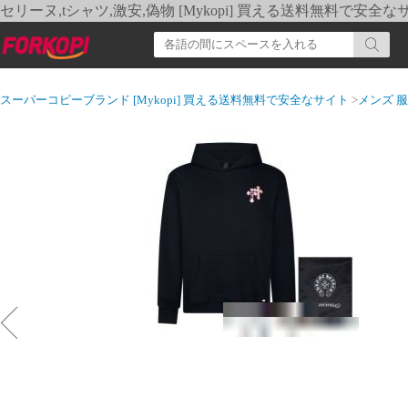
セリーヌ,tシャツ,激安,偽物 [Mykopi] 買える送料無料で安全な
スーパーコピーブランド [Mykopi] 買える送料無料で安全なサイト
>
メンズ 服