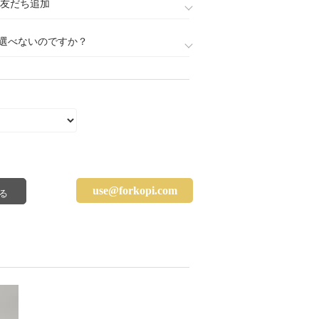
888)友だち追加
選べないのですか？
use@forkopi.com