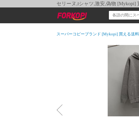
セリーヌ,tシャツ,激安,偽物 [Myko
スーパーコピーブランド [Mykopi] 買える