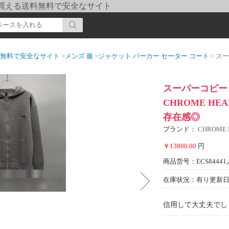
pi] 買える送料無料で安全なサイト
送料無料で安全なサイト
>
メンズ 服
>
ジャケット パーカー セーター コート
> スーパーコ
スーパーコピー 
CHROME HE
存在感◎
ブランド：
CHROME
￥13800.00
円
商品货号：ECS84441
在庫状況：有り
更新日期
信用して大丈夫でし