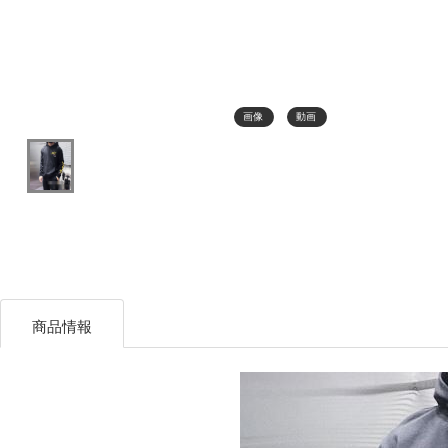
画像
動画
商品情報