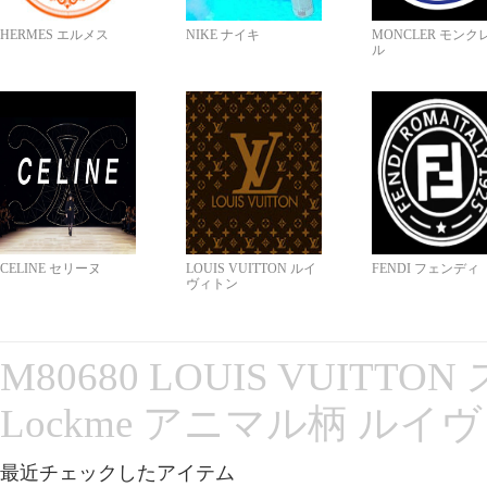
HERMES エルメス
NIKE ナイキ
MONCLER モンク
ル
CELINE セリーヌ
LOUIS VUITTON ルイ
FENDI フェンディ
ヴィトン
M80680 LOUIS VUITT
Lockme アニマル柄 ルイ
最近チェックしたアイテム