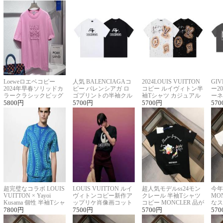
Loeweロエベコピー
人気 BALENCIAGAコ
2024LOUIS VUITTON
GI
2024年早春ソリッドカ
ピー バレンシアガ ロ
コピー ルイヴィトン半
ー2
ラークラシックビッグ
ゴプリントの半袖クル
袖Tシャツ カジュアル
ーネ
ロゴ刺繍Tシャツ
5800
円
ーネックTシャツ
5700
円
に馴染む 2色展開
5700
円
ー 
570
超完璧なコラボ LOUIS
LOUIS VUITTON ルイ
超人気モデルss24モン
今年
VUITTON × Yayoi
ヴィトンコピー新作ア
クレール 半袖Tシャツ
MO
Kusama 個性 半袖Tシャ
ップリケ肖像画コット
コピー MONCLER 品が
なス
ツコピー男女兼用
7800
円
ンニット半袖Tシャツ
7500
円
良く見た目
5700
円
ルコ
570