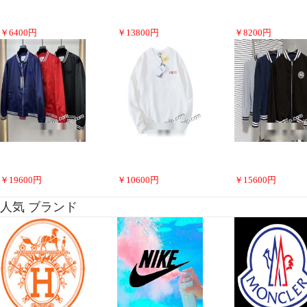
￥
6400
円
￥
13800
円
￥
8200
円
￥
19600
円
￥
10600
円
￥
15600
円
人気 ブランド