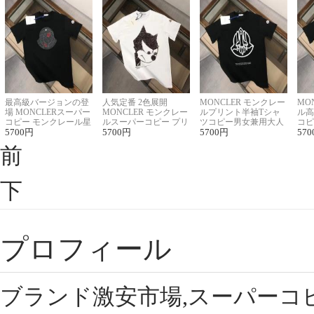
最高級バージョンの登
人気定番 2色展開
MONCLER モンクレー
MO
場 MONCLERスーパー
MONCLER モンクレー
ルプリント半袖Tシャ
ル高
コピー モンクレール星
ルスーパーコピー プリ
ツコピー男女兼用大人
コピ
座半袖Tシャツ
5700
円
ント半袖Tシャツ
5700
円
可愛い春夏コーデ
5700
円
ィブ
570
前
下
プロフィール
ブランド激安市場,スーパーコ