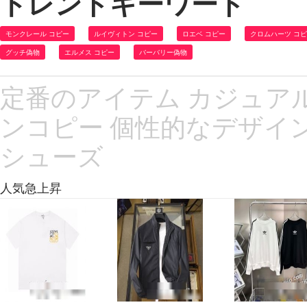
トレンドキーワード
モンクレール コピー
ルイヴィトン コピー
ロエベ コピー
クロムハーツ コ
グッチ偽物
エルメス コピー
バーバリー偽物
定番のアイテム カジュア
ンコピー 個性的なデザイン Chri
シューズ
人気急上昇