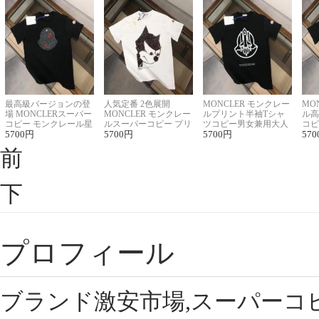
最高級バージョンの登
人気定番 2色展開
MONCLER モンクレー
MO
場 MONCLERスーパー
MONCLER モンクレー
ルプリント半袖Tシャ
ル高
コピー モンクレール星
ルスーパーコピー プリ
ツコピー男女兼用大人
コピ
座半袖Tシャツ
5700
円
ント半袖Tシャツ
5700
円
可愛い春夏コーデ
5700
円
ィブ
570
前
下
プロフィール
ブランド激安市場,スーパーコ