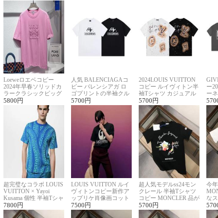
Loeweロエベコピー
人気 BALENCIAGAコ
2024LOUIS VUITTON
GI
2024年早春ソリッドカ
ピー バレンシアガ ロ
コピー ルイヴィトン半
ー2
ラークラシックビッグ
ゴプリントの半袖クル
袖Tシャツ カジュアル
ーネ
ロゴ刺繍Tシャツ
5800
円
ーネックTシャツ
5700
円
に馴染む 2色展開
5700
円
ー 
570
超完璧なコラボ LOUIS
LOUIS VUITTON ルイ
超人気モデルss24モン
今年
VUITTON × Yayoi
ヴィトンコピー新作ア
クレール 半袖Tシャツ
MO
Kusama 個性 半袖Tシャ
ップリケ肖像画コット
コピー MONCLER 品が
なス
ツコピー男女兼用
7800
円
ンニット半袖Tシャツ
7500
円
良く見た目
5700
円
ルコ
570