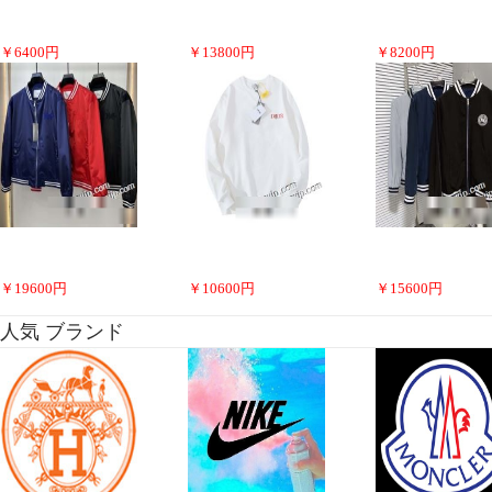
￥
6400
円
￥
13800
円
￥
8200
円
￥
19600
円
￥
10600
円
￥
15600
円
人気 ブランド