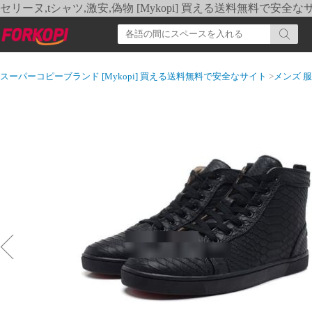
セリーヌ,tシャツ,激安,偽物 [Mykopi] 買える送料無料で安全な
スーパーコピーブランド [Mykopi] 買える送料無料で安全なサイト
>
メンズ 服