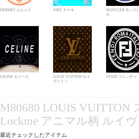
HERMES エルメス
NIKE ナイキ
MONCLER モンク
ル
CELINE セリーヌ
LOUIS VUITTON ルイ
FENDI フェンディ
ヴィトン
M80680 LOUIS VUITT
Lockme アニマル柄 ルイ
最近チェックしたアイテム