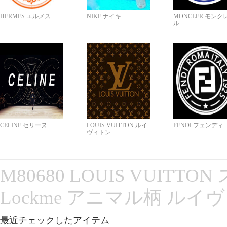
HERMES エルメス
NIKE ナイキ
MONCLER モンク
ル
CELINE セリーヌ
LOUIS VUITTON ルイ
FENDI フェンディ
ヴィトン
M80680 LOUIS VUITT
Lockme アニマル柄 ルイ
最近チェックしたアイテム