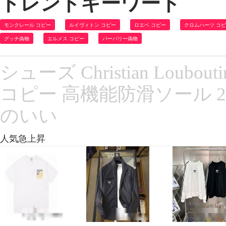
トレンドキーワード
モンクレール コピー
ルイヴィトン コピー
ロエベ コピー
クロムハーツ コ
グッチ偽物
エルメス コピー
バーバリー偽物
シューズ Christian Lo
コピー 高機能防滑ソール 2
のいい
人気急上昇