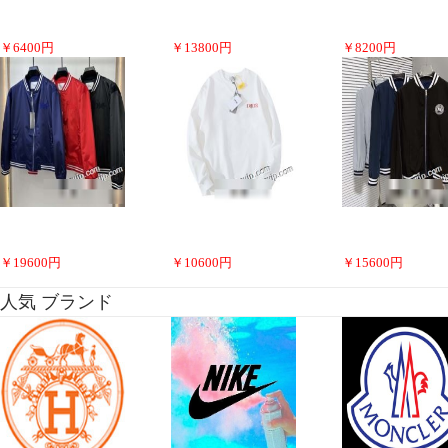
￥
6400
円
￥
13800
円
￥
8200
円
￥
19600
円
￥
10600
円
￥
15600
円
人気 ブランド