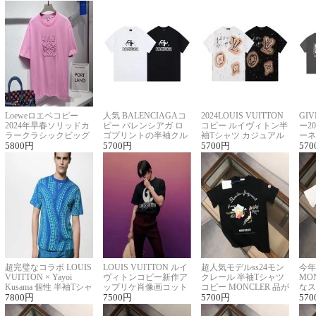
Loeweロエベコピー
人気 BALENCIAGAコ
2024LOUIS VUITTON
GI
2024年早春ソリッドカ
ピー バレンシアガ ロ
コピー ルイヴィトン半
ー2
ラークラシックビッグ
ゴプリントの半袖クル
袖Tシャツ カジュアル
ーネ
ロゴ刺繍Tシャツ
5800
円
ーネックTシャツ
5700
円
に馴染む 2色展開
5700
円
ー 
570
超完璧なコラボ LOUIS
LOUIS VUITTON ルイ
超人気モデルss24モン
今年
VUITTON × Yayoi
ヴィトンコピー新作ア
クレール 半袖Tシャツ
MO
Kusama 個性 半袖Tシャ
ップリケ肖像画コット
コピー MONCLER 品が
なス
ツコピー男女兼用
7800
円
ンニット半袖Tシャツ
7500
円
良く見た目
5700
円
ルコ
570