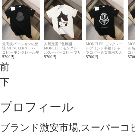
最高級バージョンの登
人気定番 2色展開
MONCLER モンクレー
MO
場 MONCLERスーパー
MONCLER モンクレー
ルプリント半袖Tシャ
ル高
コピー モンクレール星
ルスーパーコピー プリ
ツコピー男女兼用大人
コピ
座半袖Tシャツ
5700
円
ント半袖Tシャツ
5700
円
可愛い春夏コーデ
5700
円
ィブ
570
前
下
プロフィール
ブランド激安市場,スーパーコ