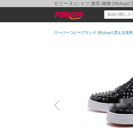
セリーヌ,tシャツ,激安,偽物 [Myko
スーパーコピーブランド [Mykopi] 買える