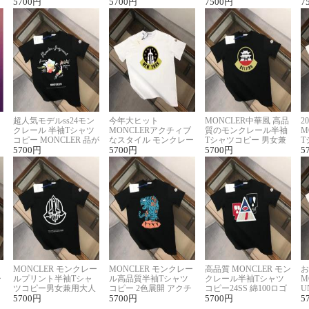
に馴染む 2色展開
5700
円
ー ユニセックス
5700
円
ヴィトン着回し抜群
7500
円
ス
7
超人気モデルss24モン
今年大ヒット
MONCLER中華風 高品
2
クレール 半袖Tシャツ
MONCLERアクチィブ
質のモンクレール半袖
M
コピー MONCLER 品が
なスタイル モンクレー
Tシャツコピー 男女兼
T
良く見た目
5700
円
ルコピー半袖Tシャツ
5700
円
用 着回し抜群
5700
円
夏
5
MONCLER モンクレー
MONCLER モンクレー
高品質 MONCLER モン
お
ー
ルプリント半袖Tシャ
ル高品質半袖Tシャツ
クレール半袖Tシャツ
M
リ
ツコピー男女兼用大人
コピー 2色展開 アクチ
コピー24SS 綿100ロゴ
U
可愛い春夏コーデ
5700
円
ィブなスタイル
5700
円
プリント 2色展開
5700
円
ピ
5
セ