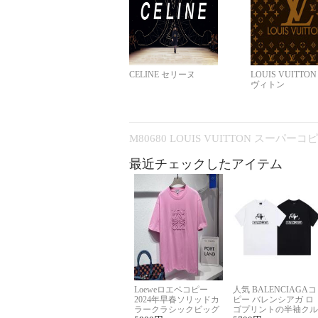
CELINE セリーヌ
LOUIS VUITTO
ヴィトン
M80680 LOUIS VUITTON スーパー
最近チェックしたアイテム
Loeweロエベコピー
人気 BALENCIAGAコ
2024年早春ソリッドカ
ピー バレンシアガ ロ
ラークラシックビッグ
ゴプリントの半袖クル