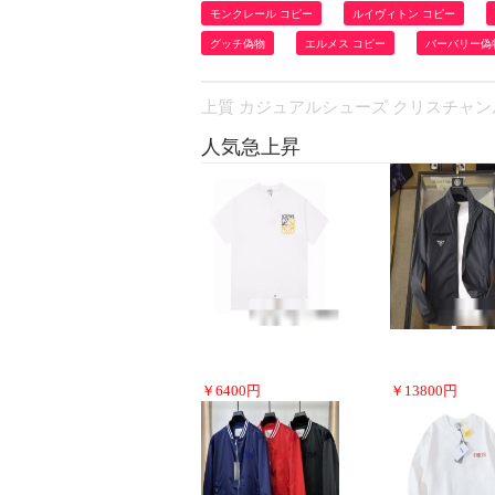
モンクレール コピー
ルイヴィトン コピー
グッチ偽物
エルメス コピー
バーバリー偽
上質 カジュアルシューズ クリスチャンルブタン
人気急上昇
￥
6400
円
￥
13800
円