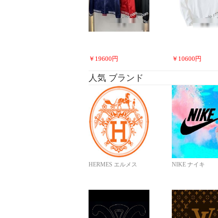
￥
19600
円
￥
10600
円
人気 ブランド
HERMES エルメス
NIKE ナイキ