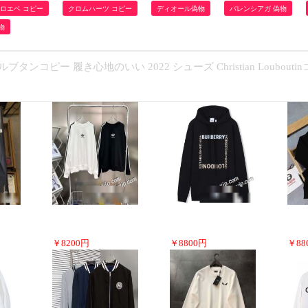
ロエベ コピー
クロムハーツ コピー
ディオール偽物
バレンシアガ 偽物
物
コピー 履き心地のいい 2022 シューズ Christian Loubouti
￥
8200
円
￥
8800
円
￥
88