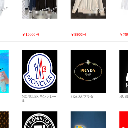
￥
15600
円
￥
8800
円
￥
78
MONCLER モンクレー
PRADA プラダ
HUB
ル