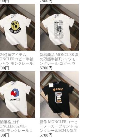
ーパーコピー
500
円
半袖Tシャツ男女兼用
7500
円
024必須アイテム
新着商品 MONCLER 夏
ONCLERコピー半袖
の万能半袖Tシャツモ
シャツ モンクレール
ンクレール コピー ヴ
らしいプリント
700
円
ィンテージ風
5700
円
洒落格上げ
新作 MONCLERコーヒ
ONCLER 52MC-
ーメーカープリント モ
N02 モンクレールコ
ンクレール2024人気半
ー半袖Tシャツ ユニ
700
円
袖Tシャツコピー
5700
円
ックス