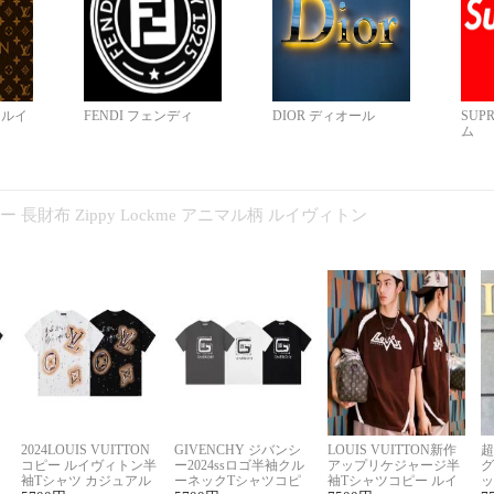
N ルイ
FENDI フェンディ
DIOR ディオール
SUP
ム
コピー 長財布 Zippy Lockme アニマル柄 ルイヴィトン
2024LOUIS VUITTON
GIVENCHY ジバンシ
LOUIS VUITTON新作
超
コピー ルイヴィトン半
ー2024ssロゴ半袖クル
アップリケジャージ半
グ
袖Tシャツ カジュアル
ーネックTシャツコピ
袖Tシャツコピー ルイ
ッ