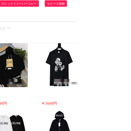
ロレックススーパーコピー
セリーヌ偽物
nコピー
00
円
￥
5600
円