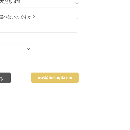
888)友だち追加
選べないのですか？
use@forkopi.com