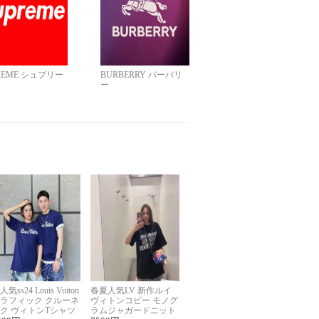
REME シュプリー
BURBERRY バーバリ
ー
人気ss24 Louis Vuiton
春夏人気LV 新作ルイ
ラフィック クルーネ
ヴィトンコピー モノグ
ク ヴィトンTシャツ
ラムジャガードニット