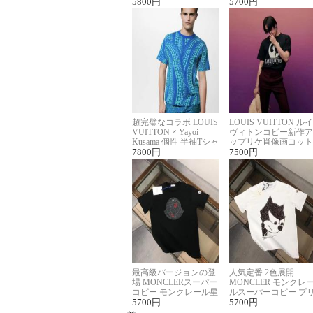
ロゴ刺繍Tシャツ
5800
円
ーネックTシャツ
5700
円
超完璧なコラボ LOUIS
LOUIS VUITTON ルイ
VUITTON × Yayoi
ヴィトンコピー新作ア
Kusama 個性 半袖Tシャ
ップリケ肖像画コット
ツコピー男女兼用
7800
円
ンニット半袖Tシャツ
7500
円
最高級バージョンの登
人気定番 2色展開
場 MONCLERスーパー
MONCLER モンクレ
コピー モンクレール星
ルスーパーコピー プ
座半袖Tシャツ
5700
円
ント半袖Tシャツ
5700
円