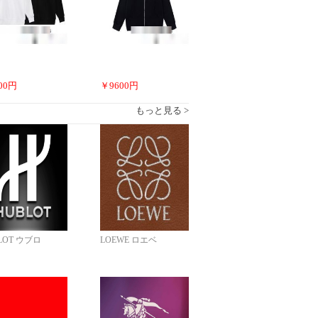
00
円
￥
9600
円
もっと見る >
LOT ウブロ
LOEWE ロエベ