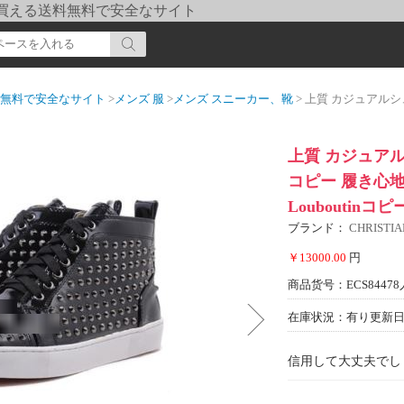
pi] 買える送料無料で安全なサイト
送料無料で安全なサイト
>
メンズ 服
>
メンズ スニーカー、靴
> 上質 カジュアルシューズ クリスチャンル
上質 カジュア
コピー 履き心地のい
Louboutinコピ
ブランド：
CHRIST
￥13000.00
円
商品货号：ECS84478
在庫状況：有り
更新日期
信用して大丈夫でし