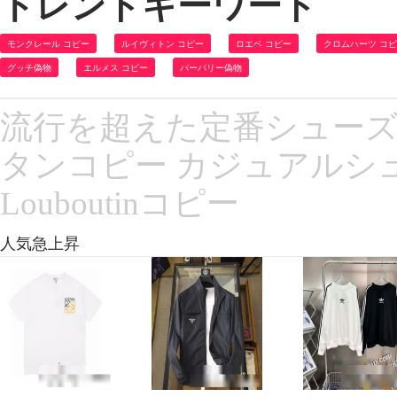
トレンドキーワード
モンクレール コピー
ルイヴィトン コピー
ロエベ コピー
クロムハーツ コ
グッチ偽物
エルメス コピー
バーバリー偽物
流行を超えた定番シューズ 
タンコピー カジュアルシューズ
Louboutinコピー
人気急上昇