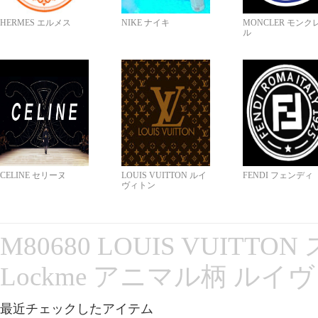
HERMES エルメス
NIKE ナイキ
MONCLER モンク
ル
CELINE セリーヌ
LOUIS VUITTON ルイ
FENDI フェンディ
ヴィトン
M80680 LOUIS VUITT
Lockme アニマル柄 ルイ
最近チェックしたアイテム