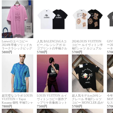
Loeweロエベコピー
人気 BALENCIAGAコ
2024LOUIS VUITTON
GI
2024年早春ソリッドカ
ピー バレンシアガ ロ
コピー ルイヴィトン半
ー2
ラークラシックビッグ
ゴプリントの半袖クル
袖Tシャツ カジュアル
ーネ
ロゴ刺繍Tシャツ
5800
円
ーネックTシャツ
5700
円
に馴染む 2色展開
5700
円
ー 
570
超完璧なコラボ LOUIS
LOUIS VUITTON ルイ
超人気モデルss24モン
今年
VUITTON × Yayoi
ヴィトンコピー新作ア
クレール 半袖Tシャツ
MO
Kusama 個性 半袖Tシャ
ップリケ肖像画コット
コピー MONCLER 品が
なス
ツコピー男女兼用
7800
円
ンニット半袖Tシャツ
7500
円
良く見た目
5700
円
ルコ
570