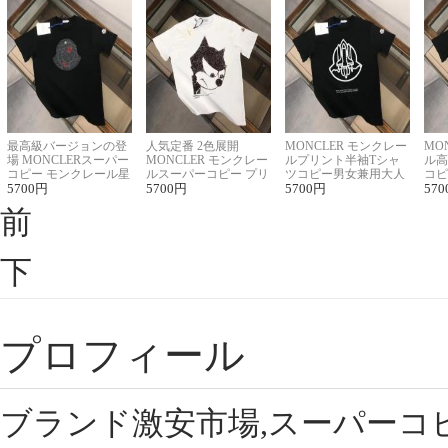
最高級バージョンの登
人気定番 2色展開
MONCLER モンクレー
MO
場 MONCLERスーパー
MONCLER モンクレー
ルプリント半袖Tシャ
ル高
コピー モンクレール星
ルスーパーコピー プリ
ツコピー男女兼用大人
コピ
座半袖Tシャツ
5700
円
ント半袖Tシャツ
5700
円
可愛い春夏コーデ
5700
円
ィブ
570
前
下
プロフィール
ブランド激安市場,スーパーコ