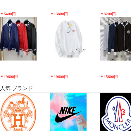
￥
6400
円
￥
13800
円
￥
8200
円
￥
19600
円
￥
10600
円
￥
15600
円
人気 ブランド