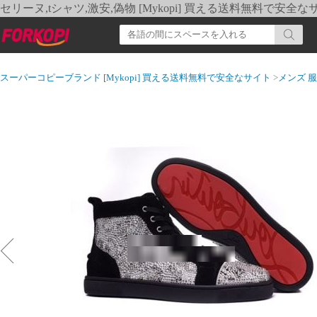
セリーヌ,tシャツ,激安,偽物 [Mykopi] 買える送料無料で安全な
スーパーコピーブランド [Mykopi] 買える送料無料で安全なサイト
>
メンズ 服