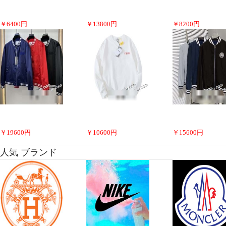
￥
6400
円
￥
13800
円
￥
8200
円
￥
19600
円
￥
10600
円
￥
15600
円
人気 ブランド