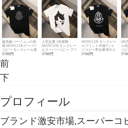
最高級バージョンの登
人気定番 2色展開
MONCLER モンクレー
MO
場 MONCLERスーパー
MONCLER モンクレー
ルプリント半袖Tシャ
ル高
コピー モンクレール星
ルスーパーコピー プリ
ツコピー男女兼用大人
コピ
座半袖Tシャツ
5700
円
ント半袖Tシャツ
5700
円
可愛い春夏コーデ
5700
円
ィブ
570
前
下
プロフィール
ブランド激安市場,スーパーコ