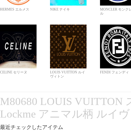
HERMES エルメス
NIKE ナイキ
MONCLER モンク
ル
CELINE セリーヌ
LOUIS VUITTON ルイ
FENDI フェンディ
ヴィトン
M80680 LOUIS VUITT
Lockme アニマル柄 ルイ
最近チェックしたアイテム