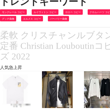
トレンドキーワード
モンクレール コピー
ルイヴィトン コピー
ロエベ コピー
クロムハーツ コ
グッチ偽物
エルメス コピー
バーバリー偽物
柔軟 クリスチャンルブタ
定番 Christian Loubo
ズ 2022
人気急上昇