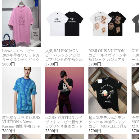
Loeweロエベコピー
人気 BALENCIAGAコ
2024LOUIS VUITTON
GI
2024年早春ソリッドカ
ピー バレンシアガ ロ
コピー ルイヴィトン半
ー2
ラークラシックビッグ
ゴプリントの半袖クル
袖Tシャツ カジュアル
ーネ
ロゴ刺繍Tシャツ
5800
円
ーネックTシャツ
5700
円
に馴染む 2色展開
5700
円
ー 
570
超完璧なコラボ LOUIS
LOUIS VUITTON ルイ
超人気モデルss24モン
今年
VUITTON × Yayoi
ヴィトンコピー新作ア
クレール 半袖Tシャツ
MO
Kusama 個性 半袖Tシャ
ップリケ肖像画コット
コピー MONCLER 品が
なス
ツコピー男女兼用
7800
円
ンニット半袖Tシャツ
7500
円
良く見た目
5700
円
ルコ
570