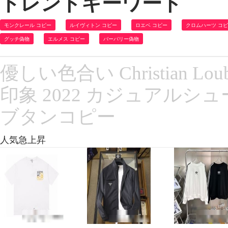
トレンドキーワード
モンクレール コピー
ルイヴィトン コピー
ロエベ コピー
クロムハーツ コ
グッチ偽物
エルメス コピー
バーバリー偽物
優しい色合い Christian 
印象 2022 カジュアルシ
ブタンコピー
人気急上昇