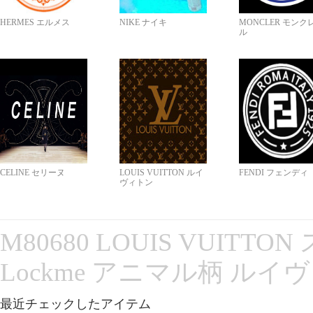
HERMES エルメス
NIKE ナイキ
MONCLER モンク
ル
CELINE セリーヌ
LOUIS VUITTON ルイ
FENDI フェンディ
ヴィトン
M80680 LOUIS VUITT
Lockme アニマル柄 ルイ
最近チェックしたアイテム