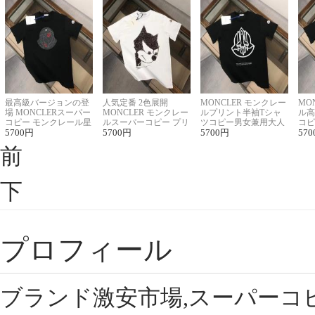
最高級バージョンの登
人気定番 2色展開
MONCLER モンクレー
MO
場 MONCLERスーパー
MONCLER モンクレー
ルプリント半袖Tシャ
ル高
コピー モンクレール星
ルスーパーコピー プリ
ツコピー男女兼用大人
コピ
座半袖Tシャツ
5700
円
ント半袖Tシャツ
5700
円
可愛い春夏コーデ
5700
円
ィブ
570
前
下
プロフィール
ブランド激安市場,スーパーコ