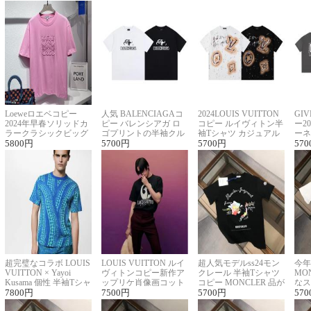
Loeweロエベコピー
人気 BALENCIAGAコ
2024LOUIS VUITTON
GI
2024年早春ソリッドカ
ピー バレンシアガ ロ
コピー ルイヴィトン半
ー2
ラークラシックビッグ
ゴプリントの半袖クル
袖Tシャツ カジュアル
ーネ
ロゴ刺繍Tシャツ
5800
円
ーネックTシャツ
5700
円
に馴染む 2色展開
5700
円
ー 
570
超完璧なコラボ LOUIS
LOUIS VUITTON ルイ
超人気モデルss24モン
今年
VUITTON × Yayoi
ヴィトンコピー新作ア
クレール 半袖Tシャツ
MO
Kusama 個性 半袖Tシャ
ップリケ肖像画コット
コピー MONCLER 品が
なス
ツコピー男女兼用
7800
円
ンニット半袖Tシャツ
7500
円
良く見た目
5700
円
ルコ
570