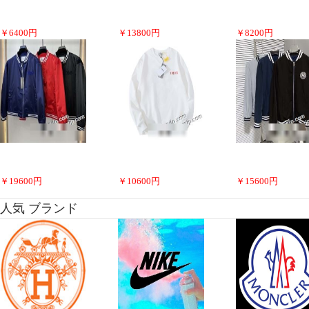
￥
6400
円
￥
13800
円
￥
8200
円
￥
19600
円
￥
10600
円
￥
15600
円
人気 ブランド