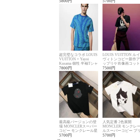
ロゴ刺繍Tシャツ
5800
円
ーネックTシャツ
5700
円
超完璧なコラボ LOUIS
LOUIS VUITTON ルイ
VUITTON × Yayoi
ヴィトンコピー新作ア
Kusama 個性 半袖Tシャ
ップリケ肖像画コット
ツコピー男女兼用
7800
円
ンニット半袖Tシャツ
7500
円
最高級バージョンの登
人気定番 2色展開
場 MONCLERスーパー
MONCLER モンクレ
コピー モンクレール星
ルスーパーコピー プ
座半袖Tシャツ
5700
円
ント半袖Tシャツ
5700
円