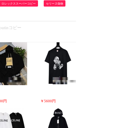
ロレックススーパーコピー
セリーヌ偽物
utinコピー
00
円
￥
5600
円