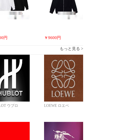
00
円
￥
9600
円
もっと見る >
LOT ウブロ
LOEWE ロエベ