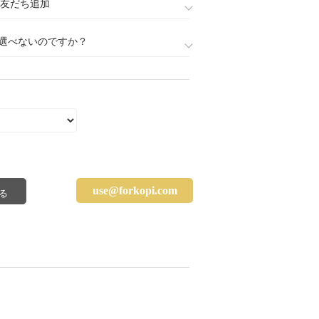
888)友だち追加
選べないのですか？
use@forkopi.com