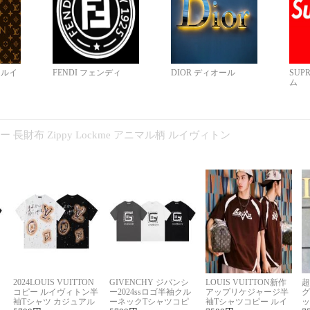
N ルイ
FENDI フェンディ
DIOR ディオール
SUP
ム
コピー 長財布 Zippy Lockme アニマル柄 ルイヴィトン
2024LOUIS VUITTON
GIVENCHY ジバンシ
LOUIS VUITTON新作
超
コピー ルイヴィトン半
ー2024ssロゴ半袖クル
アップリケジャージ半
グ
袖Tシャツ カジュアル
ーネックTシャツコピ
袖Tシャツコピー ルイ
ッ