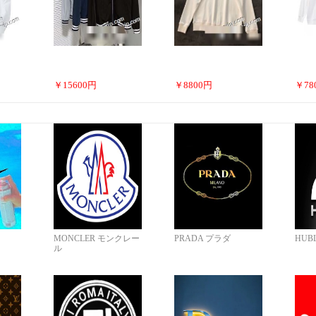
￥
15600
円
￥
8800
円
￥
78
MONCLER モンクレー
PRADA プラダ
HUB
ル