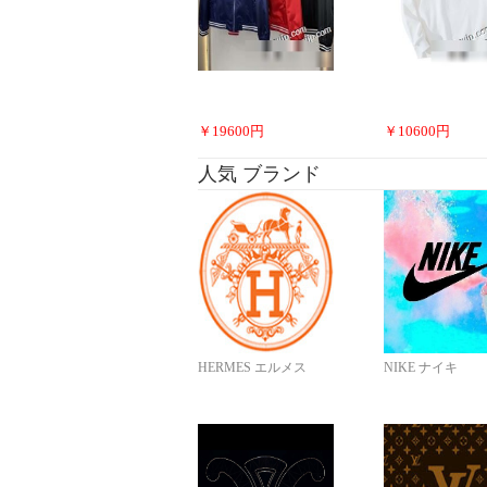
￥
19600
円
￥
10600
円
人気 ブランド
HERMES エルメス
NIKE ナイキ