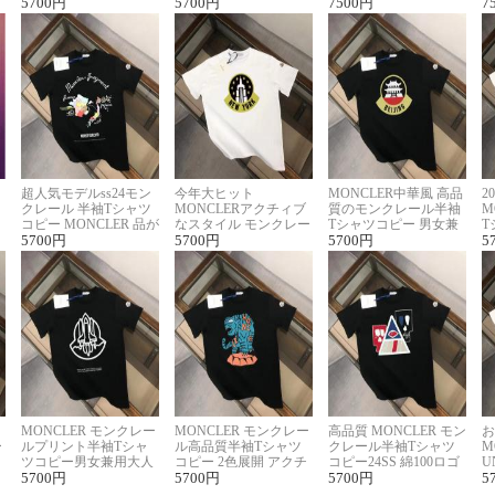
に馴染む 2色展開
5700
円
ー ユニセックス
5700
円
ヴィトン着回し抜群
7500
円
ス
7
超人気モデルss24モン
今年大ヒット
MONCLER中華風 高品
2
クレール 半袖Tシャツ
MONCLERアクチィブ
質のモンクレール半袖
M
コピー MONCLER 品が
なスタイル モンクレー
Tシャツコピー 男女兼
T
良く見た目
5700
円
ルコピー半袖Tシャツ
5700
円
用 着回し抜群
5700
円
夏
5
MONCLER モンクレー
MONCLER モンクレー
高品質 MONCLER モン
お
ー
ルプリント半袖Tシャ
ル高品質半袖Tシャツ
クレール半袖Tシャツ
M
リ
ツコピー男女兼用大人
コピー 2色展開 アクチ
コピー24SS 綿100ロゴ
U
可愛い春夏コーデ
5700
円
ィブなスタイル
5700
円
プリント 2色展開
5700
円
ピ
5
セ