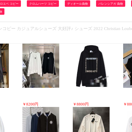
ロエベ コピー
クロムハーツ コピー
ディオール偽物
バレンシアガ 偽物
物
カジュアルシューズ 大好評♪ シューズ 2022 Christian Loubo
￥
8200
円
￥
8800
円
￥
88