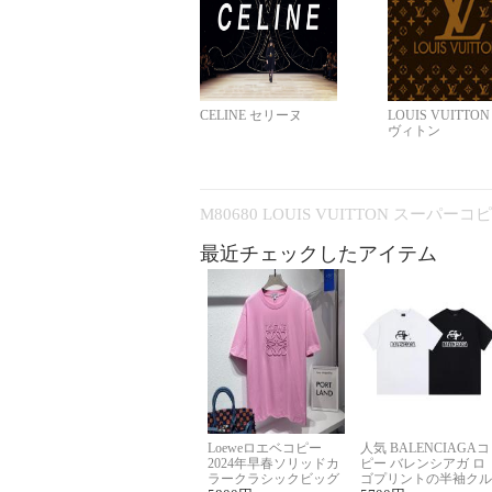
CELINE セリーヌ
LOUIS VUITTO
ヴィトン
M80680 LOUIS VUITTON スーパー
最近チェックしたアイテム
Loeweロエベコピー
人気 BALENCIAGAコ
2024年早春ソリッドカ
ピー バレンシアガ ロ
ラークラシックビッグ
ゴプリントの半袖クル