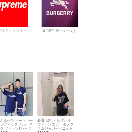
REME シュプリー
BURBERRY バーバリ
ー
人気ss24 Louis Vuiton
春夏人気LV 新作ルイ
ラフィック クルーネ
ヴィトンコピー モノグ
ク ヴィトンTシャツ
ラムジャガードニット