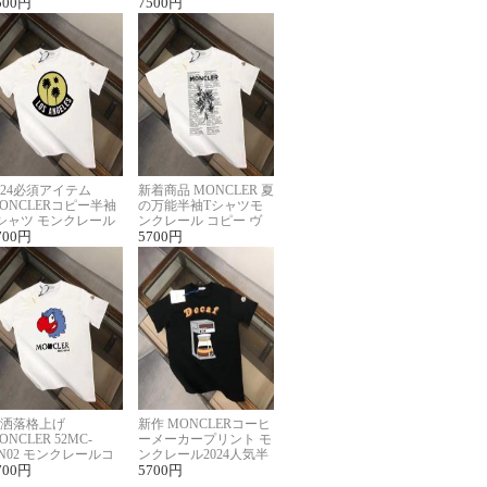
ーパーコピー
500
円
半袖Tシャツ男女兼用
7500
円
024必須アイテム
新着商品 MONCLER 夏
ONCLERコピー半袖
の万能半袖Tシャツモ
シャツ モンクレール
ンクレール コピー ヴ
らしいプリント
700
円
ィンテージ風
5700
円
洒落格上げ
新作 MONCLERコーヒ
ONCLER 52MC-
ーメーカープリント モ
N02 モンクレールコ
ンクレール2024人気半
ー半袖Tシャツ ユニ
700
円
袖Tシャツコピー
5700
円
ックス