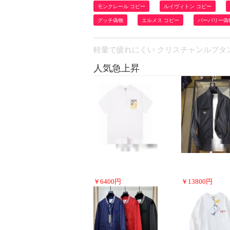
モンクレール コピー
ルイヴィトン コピー
グッチ偽物
エルメス コピー
バーバリー偽
軽量で疲れにくい クリスチャンルブタンコピー 
人気急上昇
￥
6400
円
￥
13800
円