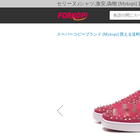
セリーヌ,tシャツ,激安,偽物 [Myko
スーパーコピーブランド [Mykopi] 買える