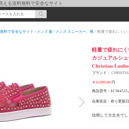
pi] 買える送料無料で安全なサイト
送料無料で安全なサイト
>
メンズ 服
>
メンズ スニーカー、靴
> 軽量で疲れにくい クリスチャンルブタンコピ
軽量で疲れにく
カジュアルシュー
Christian Lou
ブランド：
CHRIST
￥13300.00
円
商品货号：ECS84535
在庫状況：有り
更新日期
信用して大丈夫でし