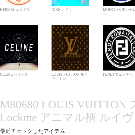
HERMES エルメス
NIKE ナイキ
MONCLER モンク
ル
CELINE セリーヌ
LOUIS VUITTON ルイ
FENDI フェンディ
ヴィトン
M80680 LOUIS VUITT
Lockme アニマル柄 ルイ
最近チェックしたアイテム