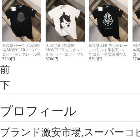
最高級バージョンの登
人気定番 2色展開
MONCLER モンクレー
MO
場 MONCLERスーパー
MONCLER モンクレー
ルプリント半袖Tシャ
ル高
コピー モンクレール星
ルスーパーコピー プリ
ツコピー男女兼用大人
コピ
座半袖Tシャツ
5700
円
ント半袖Tシャツ
5700
円
可愛い春夏コーデ
5700
円
ィブ
570
前
下
プロフィール
ブランド激安市場,スーパーコ