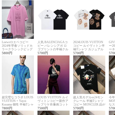
Loeweロエベコピー
人気 BALENCIAGAコ
2024LOUIS VUITTON
GI
2024年早春ソリッドカ
ピー バレンシアガ ロ
コピー ルイヴィトン半
ー2
ラークラシックビッグ
ゴプリントの半袖クル
袖Tシャツ カジュアル
ーネ
ロゴ刺繍Tシャツ
5800
円
ーネックTシャツ
5700
円
に馴染む 2色展開
5700
円
ー 
570
超完璧なコラボ LOUIS
LOUIS VUITTON ルイ
超人気モデルss24モン
今年
VUITTON × Yayoi
ヴィトンコピー新作ア
クレール 半袖Tシャツ
MO
Kusama 個性 半袖Tシャ
ップリケ肖像画コット
コピー MONCLER 品が
なス
ツコピー男女兼用
7800
円
ンニット半袖Tシャツ
7500
円
良く見た目
5700
円
ルコ
570