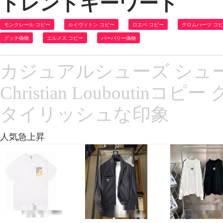
トレンドキーワード
モンクレール コピー
ルイヴィトン コピー
ロエベ コピー
クロムハーツ コ
グッチ偽物
エルメス コピー
バーバリー偽物
カジュアルシューズ シューズ
Christian Loubout
タイリッシュな印象
人気急上昇