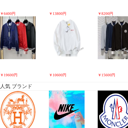
￥
6400
円
￥
13800
円
￥
8200
円
￥
19600
円
￥
10600
円
￥
15600
円
人気 ブランド