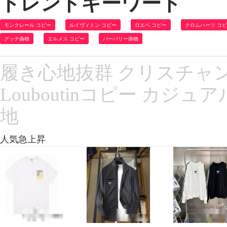
トレンドキーワード
モンクレール コピー
ルイヴィトン コピー
ロエベ コピー
クロムハーツ コ
グッチ偽物
エルメス コピー
バーバリー偽物
履き心地抜群 クリスチャンルブタ
Louboutinコピー カジ
地
人気急上昇