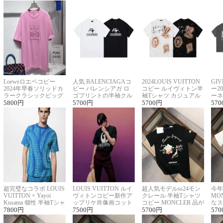
Loeweロエベコピー
人気 BALENCIAGAコ
2024LOUIS VUITTON
GI
2024年早春ソリッドカ
ピー バレンシアガ ロ
コピー ルイヴィトン半
ー2
ラークラシックビッグ
ゴプリントの半袖クル
袖Tシャツ カジュアル
ーネ
ロゴ刺繍Tシャツ
5800
円
ーネックTシャツ
5700
円
に馴染む 2色展開
5700
円
ー 
570
超完璧なコラボ LOUIS
LOUIS VUITTON ルイ
超人気モデルss24モン
今年
VUITTON × Yayoi
ヴィトンコピー新作ア
クレール 半袖Tシャツ
MO
Kusama 個性 半袖Tシャ
ップリケ肖像画コット
コピー MONCLER 品が
なス
ツコピー男女兼用
7800
円
ンニット半袖Tシャツ
7500
円
良く見た目
5700
円
ルコ
570