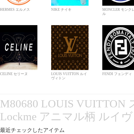
HERMES エルメス
NIKE ナイキ
MONCLER モンク
ル
CELINE セリーヌ
LOUIS VUITTON ルイ
FENDI フェンディ
ヴィトン
M80680 LOUIS VUITT
Lockme アニマル柄 ルイ
最近チェックしたアイテム