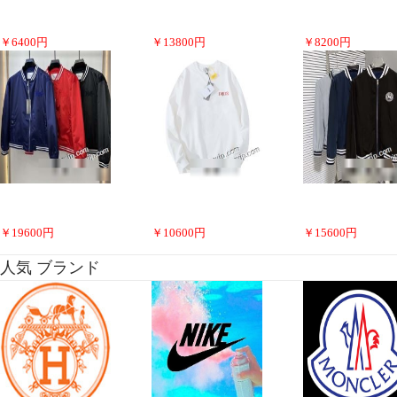
￥
6400
円
￥
13800
円
￥
8200
円
￥
19600
円
￥
10600
円
￥
15600
円
人気 ブランド