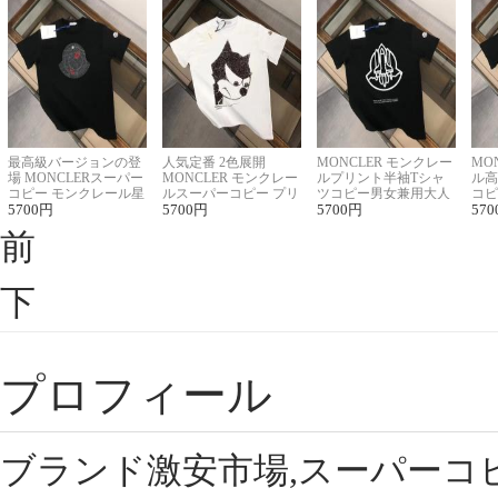
最高級バージョンの登
人気定番 2色展開
MONCLER モンクレー
MO
場 MONCLERスーパー
MONCLER モンクレー
ルプリント半袖Tシャ
ル高
コピー モンクレール星
ルスーパーコピー プリ
ツコピー男女兼用大人
コピ
座半袖Tシャツ
5700
円
ント半袖Tシャツ
5700
円
可愛い春夏コーデ
5700
円
ィブ
570
前
下
プロフィール
ブランド激安市場,スーパーコ