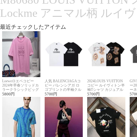
Lockme アニマル柄 ルイ
最近チェックしたアイテム
Loeweロエベコピー
人気 BALENCIAGAコ
2024LOUIS VUITTON
GI
2024年早春ソリッドカ
ピー バレンシアガ ロ
コピー ルイヴィトン半
ー2
ラークラシックビッグ
ゴプリントの半袖クル
袖Tシャツ カジュアル
ーネ
ロゴ刺繍Tシャツ
5800
円
ーネックTシャツ
5700
円
に馴染む 2色展開
5700
円
ー 
570