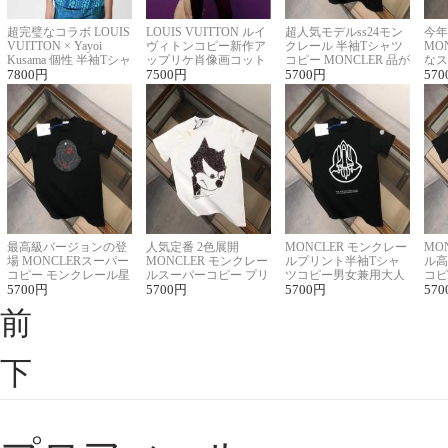
超完璧なコラボ LOUIS
LOUIS VUITTON ルイ
超人気モデルss24モン
今年
VUITTON × Yayoi
ヴィトンコピー新作ア
クレール 半袖Tシャツ
MO
Kusama 個性 半袖Tシャ
ップリケ肖像画コット
コピー MONCLER 品が
なス
ツコピー男女兼用
7800
円
ンニット半袖Tシャツ
7500
円
良く見た目
5700
円
ルコ
570
最高級バージョンの登
人気定番 2色展開
MONCLER モンクレー
MO
場 MONCLERスーパー
MONCLER モンクレー
ルプリント半袖Tシャ
ル高
コピー モンクレール星
ルスーパーコピー プリ
ツコピー男女兼用大人
コピ
座半袖Tシャツ
5700
円
ント半袖Tシャツ
5700
円
可愛い春夏コーデ
5700
円
ィブ
570
前
下