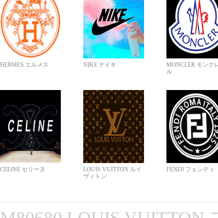
HERMES エルメス
NIKE ナイキ
MONCLER モンク
ル
CELINE セリーヌ
LOUIS VUITTON ルイ
FENDI フェンディ
ヴィトン
M80680 LOUIS VUITT