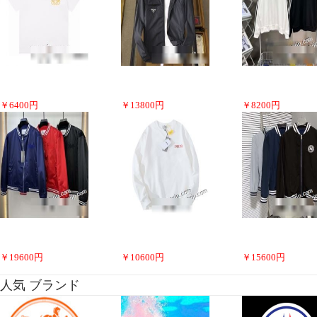
￥
6400
円
￥
13800
円
￥
8200
円
￥
19600
円
￥
10600
円
￥
15600
円
人気 ブランド