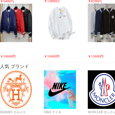
￥
6400
円
￥
13800
円
￥
8200
円
￥
19600
円
￥
10600
円
￥
15600
円
人気 ブランド
HERMES エルメス
NIKE ナイキ
MONCLER モンク