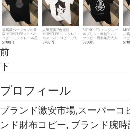
最高級バージョンの登
人気定番 2色展開
MONCLER モンクレー
MO
場 MONCLERスーパー
MONCLER モンクレー
ルプリント半袖Tシャ
ル高
コピー モンクレール星
ルスーパーコピー プリ
ツコピー男女兼用大人
コピ
座半袖Tシャツ
5700
円
ント半袖Tシャツ
5700
円
可愛い春夏コーデ
5700
円
ィブ
570
前
下
プロフィール
ブランド激安市場,スーパーコ
ンド財布コピー, ブランド腕時