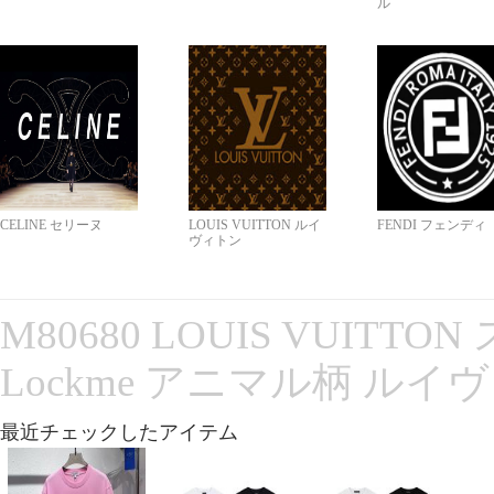
ル
CELINE セリーヌ
LOUIS VUITTON ルイ
FENDI フェンディ
ヴィトン
M80680 LOUIS VUITT
Lockme アニマル柄 ルイ
最近チェックしたアイテム