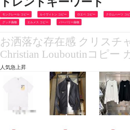
トレンドキーワード
モンクレール コピー
ルイヴィトン コピー
ロエベ コピー
クロムハーツ コ
グッチ偽物
エルメス コピー
バーバリー偽物
お洒落な存在感 クリスチャ
Christian Loubout
人気急上昇