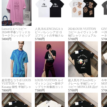
Loeweロエベコピー
人気 BALENCIAGAコ
2024LOUIS VUITTON
GI
2024年早春ソリッドカ
ピー バレンシアガ ロ
コピー ルイヴィトン半
ー2
ラークラシックビッグ
ゴプリントの半袖クル
袖Tシャツ カジュアル
ーネ
ロゴ刺繍Tシャツ
5800
円
ーネックTシャツ
5700
円
に馴染む 2色展開
5700
円
ー 
570
超完璧なコラボ LOUIS
LOUIS VUITTON ルイ
超人気モデルss24モン
今年
VUITTON × Yayoi
ヴィトンコピー新作ア
クレール 半袖Tシャツ
MO
Kusama 個性 半袖Tシャ
ップリケ肖像画コット
コピー MONCLER 品が
なス
ツコピー男女兼用
7800
円
ンニット半袖Tシャツ
7500
円
良く見た目
5700
円
ルコ
570