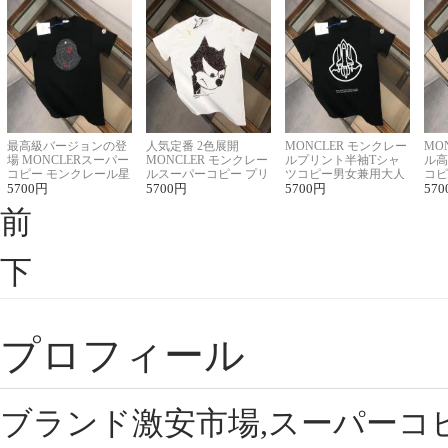
最高級バージョンの登
人気定番 2色展開
MONCLER モンクレー
MO
場 MONCLERスーパー
MONCLER モンクレー
ルプリント半袖Tシャ
ル高
コピー モンクレール星
ルスーパーコピー プリ
ツコピー男女兼用大人
コピ
座半袖Tシャツ
5700
円
ント半袖Tシャツ
5700
円
可愛い春夏コーデ
5700
円
ィブ
570
前
下
プロフィール
ブランド激安市場,スーパーコ