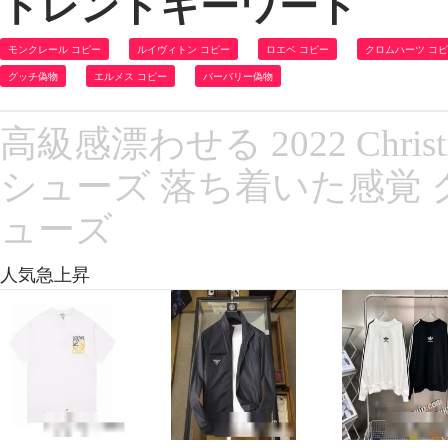
トレンドキーワード
モンクレール コピー
ルイヴィトン コピー
ロエベ コピー
クロムハーツ コ
グッチ偽物
エルメス コピー
バーバリー偽物
高級感漂わせる 2022 Chris
シューズ 落ち着いた感覚
ューズ
人気急上昇