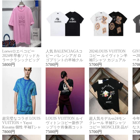
Loeweロエベコピー
人気 BALENCIAGAコ
2024LOUIS VUITTON
GI
2024年早春ソリッドカ
ピー バレンシアガ ロ
コピー ルイヴィトン半
ー2
ラークラシックビッグ
ゴプリントの半袖クル
袖Tシャツ カジュアル
ーネ
ロゴ刺繍Tシャツ
5800
円
ーネックTシャツ
5700
円
に馴染む 2色展開
5700
円
ー 
570
超完璧なコラボ LOUIS
LOUIS VUITTON ルイ
超人気モデルss24モン
今年
VUITTON × Yayoi
ヴィトンコピー新作ア
クレール 半袖Tシャツ
MO
Kusama 個性 半袖Tシャ
ップリケ肖像画コット
コピー MONCLER 品が
なス
ツコピー男女兼用
7800
円
ンニット半袖Tシャツ
7500
円
良く見た目
5700
円
ルコ
570