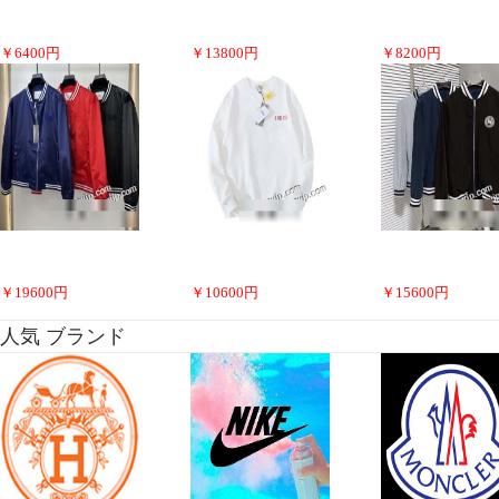
￥
6400
円
￥
13800
円
￥
8200
円
￥
19600
円
￥
10600
円
￥
15600
円
人気 ブランド