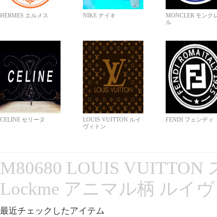
HERMES エルメス
NIKE ナイキ
MONCLER モンク
ル
CELINE セリーヌ
LOUIS VUITTON ルイ
FENDI フェンディ
ヴィトン
M80680 LOUIS VUITT
Lockme アニマル柄 ルイ
最近チェックしたアイテム