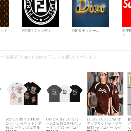
N ルイ
FENDI フェンディ
DIOR ディオール
SUP
ム
コピー 長財布 Zippy Lockme アニマル柄 ルイヴィトン
2024LOUIS VUITTON
GIVENCHY ジバンシ
LOUIS VUITTON新作
超
コピー ルイヴィトン半
ー2024ssロゴ半袖クル
アップリケジャージ半
グ
袖Tシャツ カジュアル
ーネックTシャツコピ
袖Tシャツコピー ルイ
ッ