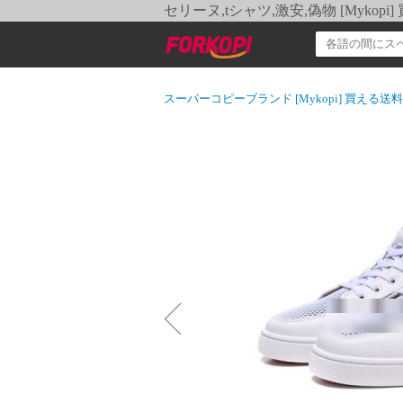
セリーヌ,tシャツ,激安,偽物 [Myko
スーパーコピーブランド [Mykopi] 買える