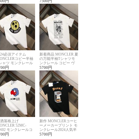
ーパーコピー
500
円
半袖Tシャツ男女兼用
7500
円
024必須アイテム
新着商品 MONCLER 夏
ONCLERコピー半袖
の万能半袖Tシャツモ
シャツ モンクレール
ンクレール コピー ヴ
らしいプリント
700
円
ィンテージ風
5700
円
洒落格上げ
新作 MONCLERコーヒ
ONCLER 52MC-
ーメーカープリント モ
N02 モンクレールコ
ンクレール2024人気半
ー半袖Tシャツ ユニ
700
円
袖Tシャツコピー
5700
円
ックス