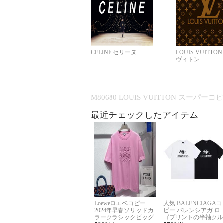
CELINE セリーヌ
LOUIS VUITTO
ヴィトン
M80680 LOUIS VUITTON スーパー
最近チェックしたアイテム
Loeweロエベコピー
人気 BALENCIAGAコ
2024年早春ソリッドカ
ピー バレンシアガ ロ
ラークラシックビッグ
ゴプリントの半袖クル