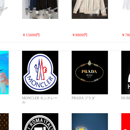
￥
15600
円
￥
8800
円
￥
78
MONCLER モンクレー
PRADA プラダ
HUB
ル