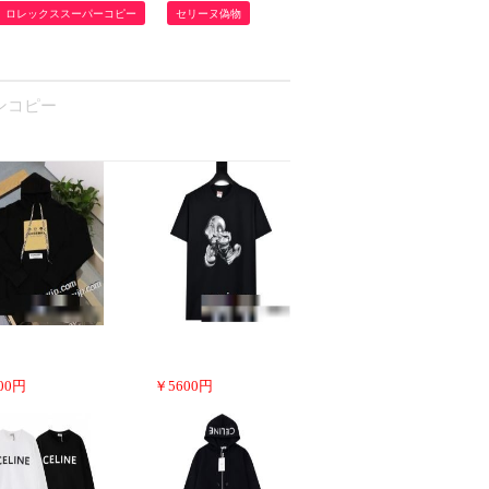
ロレックススーパーコピー
セリーヌ偽物
タンコピー
00
円
￥
5600
円