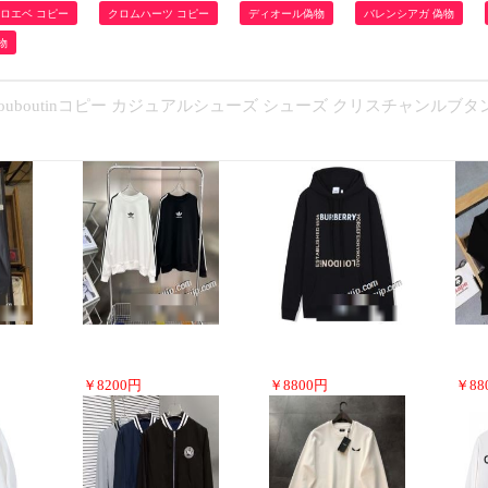
ロエベ コピー
クロムハーツ コピー
ディオール偽物
バレンシアガ 偽物
物
ian Louboutinコピー カジュアルシューズ シューズ クリスチャンルブ
￥
8200
円
￥
8800
円
￥
88