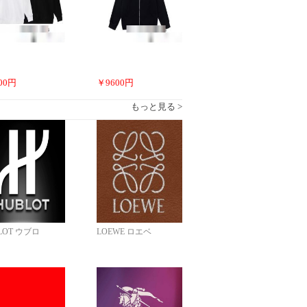
00
円
￥
9600
円
もっと見る >
LOT ウブロ
LOEWE ロエベ