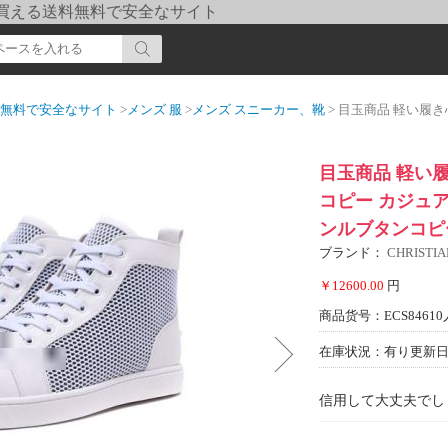
pi] 買える送料無料で安全なサイト
送料無料で安全なサイト
>
メンズ 服
>
メンズ スニーカー、靴
> 目玉商品 軽い履き心地 2022 Chri
目玉商品 軽い履き心地
コピー カジュ
ンルブタンコピ
ブランド：
CHRIST
￥12600.00
円
商品货号：ECS84610
在庫状況：有り
更新日期
信用して大丈夫でし