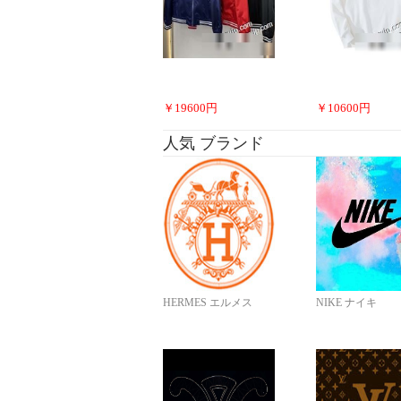
￥
19600
円
￥
10600
円
人気 ブランド
HERMES エルメス
NIKE ナイキ