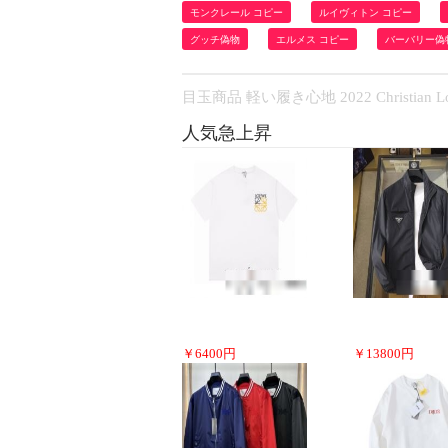
モンクレール コピー
ルイヴィトン コピー
グッチ偽物
エルメス コピー
バーバリー偽
目玉商品 軽い履き心地 2022 Christ
人気急上昇
￥
6400
円
￥
13800
円