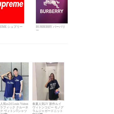
REME シュプリー
BURBERRY バーバリ
ー
人気ss24 Louis Vuiton
春夏人気LV 新作ルイ
ラフィック クルーネ
ヴィトンコピー モノグ
ク ヴィトンTシャツ
ラムジャガードニット