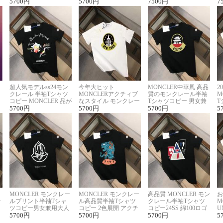
に馴染む 2色展開
5700
円
ー ユニセックス
5700
円
ヴィトン着回し抜群
7500
円
ス
7
超人気モデルss24モン
今年大ヒット
MONCLER中華風 高品
2
クレール 半袖Tシャツ
MONCLERアクチィブ
質のモンクレール半袖
M
コピー MONCLER 品が
なスタイル モンクレー
Tシャツコピー 男女兼
T
良く見た目
5700
円
ルコピー半袖Tシャツ
5700
円
用 着回し抜群
5700
円
夏
5
MONCLER モンクレー
MONCLER モンクレー
高品質 MONCLER モン
お
ー
ルプリント半袖Tシャ
ル高品質半袖Tシャツ
クレール半袖Tシャツ
M
リ
ツコピー男女兼用大人
コピー 2色展開 アクチ
コピー24SS 綿100ロゴ
U
可愛い春夏コーデ
5700
円
ィブなスタイル
5700
円
プリント 2色展開
5700
円
ピ
5
セ