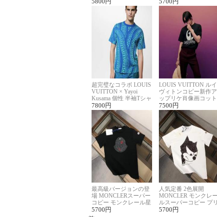
ロゴ刺繍Tシャツ
5800
円
ーネックTシャツ
5700
円
超完璧なコラボ LOUIS
LOUIS VUITTON ルイ
VUITTON × Yayoi
ヴィトンコピー新作ア
Kusama 個性 半袖Tシャ
ップリケ肖像画コット
ツコピー男女兼用
7800
円
ンニット半袖Tシャツ
7500
円
最高級バージョンの登
人気定番 2色展開
場 MONCLERスーパー
MONCLER モンクレ
コピー モンクレール星
ルスーパーコピー プ
座半袖Tシャツ
5700
円
ント半袖Tシャツ
5700
円