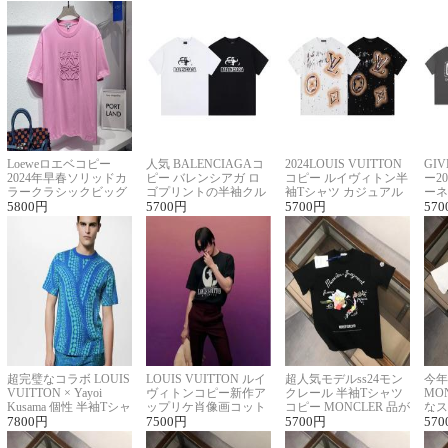
Loeweロエベコピー
人気 BALENCIAGAコ
2024LOUIS VUITTON
GI
2024年早春ソリッドカ
ピー バレンシアガ ロ
コピー ルイヴィトン半
ー2
ラークラシックビッグ
ゴプリントの半袖クル
袖Tシャツ カジュアル
ーネ
ロゴ刺繍Tシャツ
5800
円
ーネックTシャツ
5700
円
に馴染む 2色展開
5700
円
ー 
570
超完璧なコラボ LOUIS
LOUIS VUITTON ルイ
超人気モデルss24モン
今年
VUITTON × Yayoi
ヴィトンコピー新作ア
クレール 半袖Tシャツ
MO
Kusama 個性 半袖Tシャ
ップリケ肖像画コット
コピー MONCLER 品が
なス
ツコピー男女兼用
7800
円
ンニット半袖Tシャツ
7500
円
良く見た目
5700
円
ルコ
570