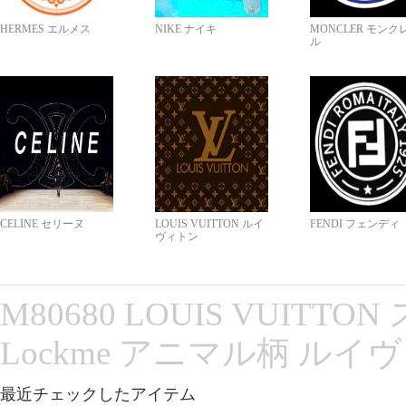
HERMES エルメス
NIKE ナイキ
MONCLER モンク
ル
CELINE セリーヌ
LOUIS VUITTON ルイ
FENDI フェンディ
ヴィトン
M80680 LOUIS VUITT
Lockme アニマル柄 ルイ
最近チェックしたアイテム