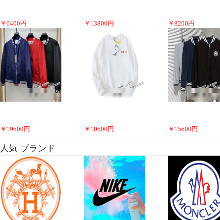
￥
6400
円
￥
13800
円
￥
8200
円
￥
19600
円
￥
10600
円
￥
15600
円
人気 ブランド