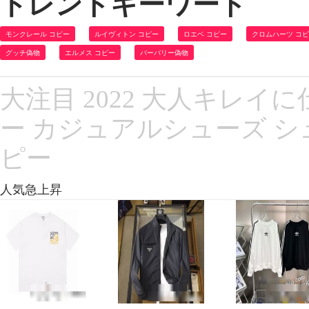
トレンドキーワード
モンクレール コピー
ルイヴィトン コピー
ロエベ コピー
クロムハーツ コ
グッチ偽物
エルメス コピー
バーバリー偽物
大注目 2022 大人キレイに仕立て
ー カジュアルシューズ 
ピー
人気急上昇