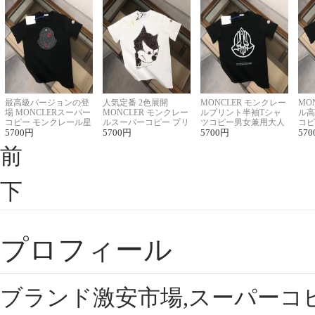
最高級バージョンの登
人気定番 2色展開
MONCLER モンクレー
MO
場 MONCLERスーパー
MONCLER モンクレー
ルプリント半袖Tシャ
ル高
コピー モンクレール星
ルスーパーコピー プリ
ツコピー男女兼用大人
コピ
座半袖Tシャツ
5700
円
ント半袖Tシャツ
5700
円
可愛い春夏コーデ
5700
円
ィブ
570
前
下
プロフィール
ブランド激安市場,スーパーコ