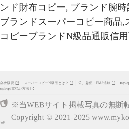
ンド財布コピー, ブランド腕時
ブランドスーパーコピー商品,
コピーブランドN級品通販信用
会社概要
スーパーコピーN級品とは？
佐川急便・EMS追跡
myk
mykopi 支払い方法
※当WEBサイト掲載写真の無断
Copyright © 2021-2025
www.mykop