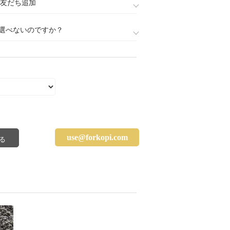
888)友だち追加
選べないのですか？
use@forkopi.com