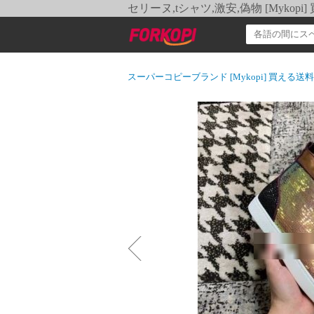
セリーヌ,tシャツ,激安,偽物 [Myko
スーパーコピーブランド [Mykopi] 買える