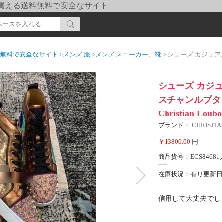
pi] 買える送料無料で安全なサイト
送料無料で安全なサイト
>
メンズ 服
>
メンズ スニーカー、靴
> シューズ カジュアルシューズ 靴の滑り止め 
シューズ カジ
スチャンルブタ
Christian Lou
ブランド：
CHRIST
￥13800.00
円
商品货号：ECS84681
在庫状況：有り
更新日期
信用して大丈夫でし