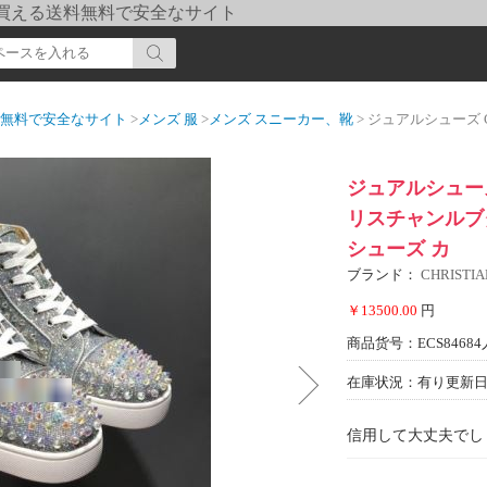
pi] 買える送料無料で安全なサイト
送料無料で安全なサイト
>
メンズ 服
>
メンズ スニーカー、靴
> ジュアルシューズ Christian L
ジュアルシューズ Ch
リスチャンルブタ
シューズ カ
ブランド：
CHRIST
￥13500.00
円
商品货号：ECS84684
在庫状況：有り
更新日期
信用して大丈夫でし