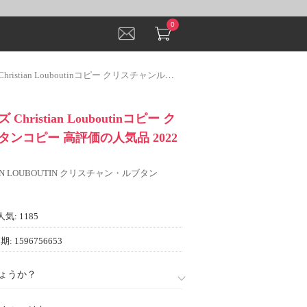
0
ouboutinコピー クリスチャンルブタンコピー 高評価の人気品 2022 シューズ カ
ristian Louboutinコピー ク
ンコピー 高評価の人気品 2022
IAN LOUBOUTIN クリスチャン・ルブタン
人気: 1185
: 1596756653
ょうか？