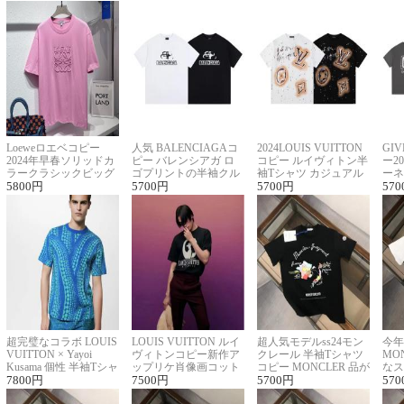
Loeweロエベコピー
人気 BALENCIAGAコ
2024LOUIS VUITTON
GI
2024年早春ソリッドカ
ピー バレンシアガ ロ
コピー ルイヴィトン半
ー2
ラークラシックビッグ
ゴプリントの半袖クル
袖Tシャツ カジュアル
ーネ
ロゴ刺繍Tシャツ
5800
円
ーネックTシャツ
5700
円
に馴染む 2色展開
5700
円
ー 
570
超完璧なコラボ LOUIS
LOUIS VUITTON ルイ
超人気モデルss24モン
今年
VUITTON × Yayoi
ヴィトンコピー新作ア
クレール 半袖Tシャツ
MO
Kusama 個性 半袖Tシャ
ップリケ肖像画コット
コピー MONCLER 品が
なス
ツコピー男女兼用
7800
円
ンニット半袖Tシャツ
7500
円
良く見た目
5700
円
ルコ
570