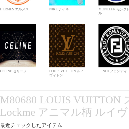
HERMES エルメス
NIKE ナイキ
MONCLER モンク
ル
CELINE セリーヌ
LOUIS VUITTON ルイ
FENDI フェンディ
ヴィトン
M80680 LOUIS VUITT
Lockme アニマル柄 ルイ
最近チェックしたアイテム