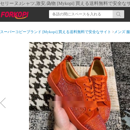
セリーヌ,tシャツ,激安,偽物 [Mykopi] 買える送料無料で安全な
スーパーコピーブランド [Mykopi] 買える送料無料で安全なサイト
>
メンズ 服