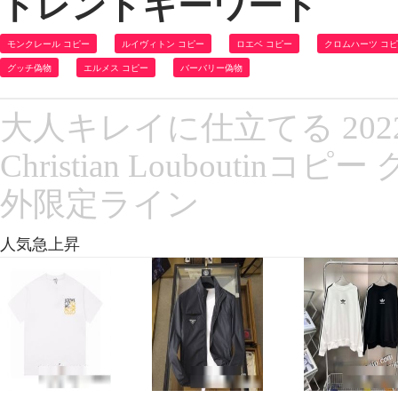
トレンドキーワード
モンクレール コピー
ルイヴィトン コピー
ロエベ コピー
クロムハーツ コ
グッチ偽物
エルメス コピー
バーバリー偽物
大人キレイに仕立てる 20
Christian Loubout
外限定ライン
人気急上昇