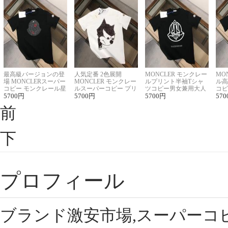
最高級バージョンの登
人気定番 2色展開
MONCLER モンクレー
MO
場 MONCLERスーパー
MONCLER モンクレー
ルプリント半袖Tシャ
ル高
コピー モンクレール星
ルスーパーコピー プリ
ツコピー男女兼用大人
コピ
座半袖Tシャツ
5700
円
ント半袖Tシャツ
5700
円
可愛い春夏コーデ
5700
円
ィブ
570
前
下
プロフィール
ブランド激安市場,スーパーコ