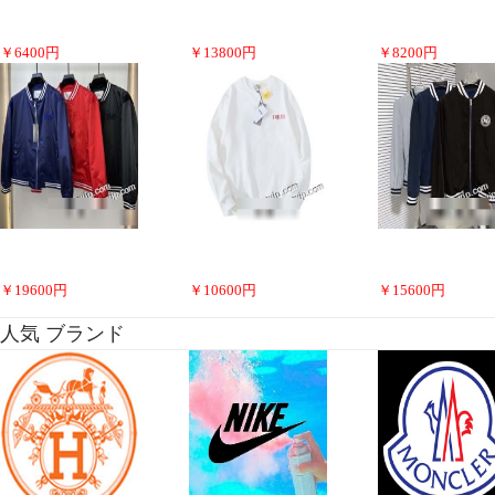
￥
6400
円
￥
13800
円
￥
8200
円
￥
19600
円
￥
10600
円
￥
15600
円
人気 ブランド