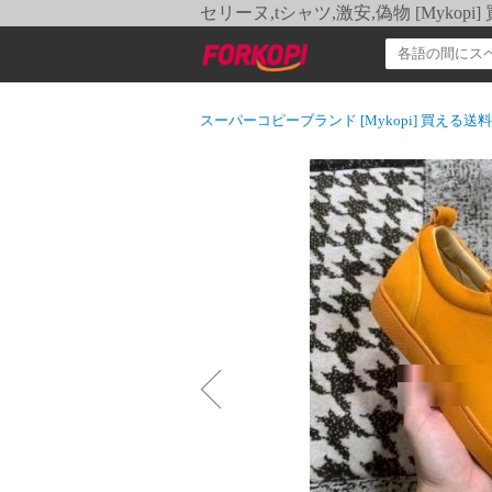
セリーヌ,tシャツ,激安,偽物 [Myko
スーパーコピーブランド [Mykopi] 買える