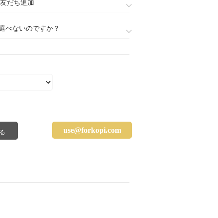
888)友だち追加
選べないのですか？
use@forkopi.com