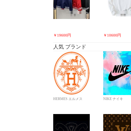
￥
19600
円
￥
10600
円
人気 ブランド
HERMES エルメス
NIKE ナイキ