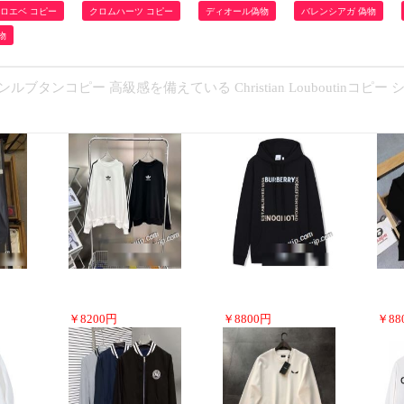
ロエベ コピー
クロムハーツ コピー
ディオール偽物
バレンシアガ 偽物
物
ンコピー 高級感を備えている Christian Louboutinコピー シ
￥
8200
円
￥
8800
円
￥
88