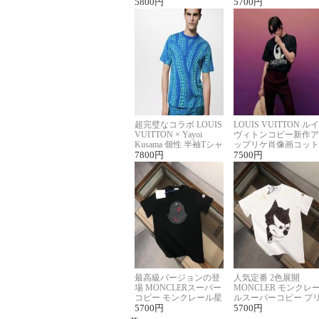
ロゴ刺繍Tシャツ
5800
円
ーネックTシャツ
5700
円
超完璧なコラボ LOUIS
LOUIS VUITTON ルイ
VUITTON × Yayoi
ヴィトンコピー新作ア
Kusama 個性 半袖Tシャ
ップリケ肖像画コット
ツコピー男女兼用
7800
円
ンニット半袖Tシャツ
7500
円
最高級バージョンの登
人気定番 2色展開
場 MONCLERスーパー
MONCLER モンクレ
コピー モンクレール星
ルスーパーコピー プ
座半袖Tシャツ
5700
円
ント半袖Tシャツ
5700
円