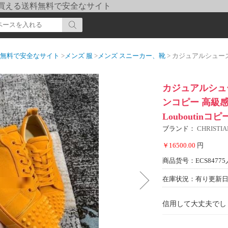
pi] 買える送料無料で安全なサイト
送料無料で安全なサイト
>
メンズ 服
>
メンズ スニーカー、靴
> カジュアルシューズ ポップ クリスチャンル
カジュアルシュ
ンコピー 高級感を
Louboutinコピ
ブランド：
CHRIST
￥16500.00
円
商品货号：ECS84775
在庫状況：有り
更新日期
信用して大丈夫でし