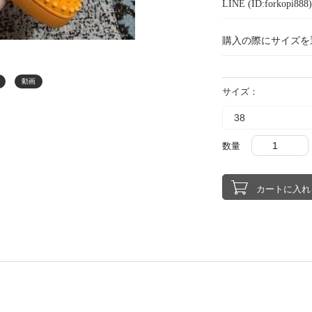
LINE (ID:forkopi
購入の際にサイズを
動画
サイズ：
数量