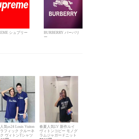
REME シュプリー
BURBERRY バーバリ
ー
人気ss24 Louis Vuiton
春夏人気LV 新作ルイ
ラフィック クルーネ
ヴィトンコピー モノグ
ク ヴィトンTシャツ
ラムジャガードニット