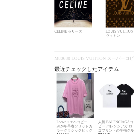
CELINE セリーヌ
LOUIS VUITTO
ヴィトン
M80680 LOUIS VUITTON スーパー
最近チェックしたアイテム
Loeweロエベコピー
人気 BALENCIAGAコ
2024年早春ソリッドカ
ピー バレンシアガ ロ
ラークラシックビッグ
ゴプリントの半袖クル