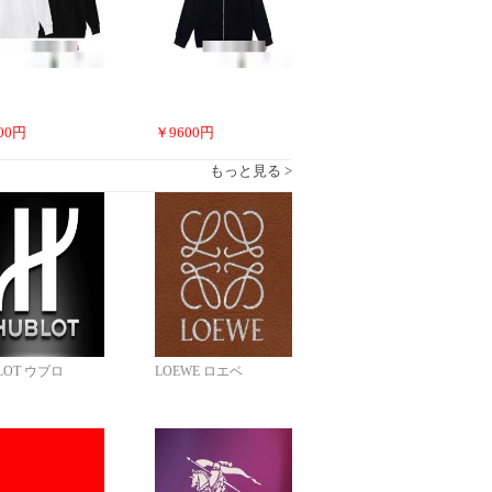
00
円
￥
9600
円
もっと見る >
LOT ウブロ
LOEWE ロエベ