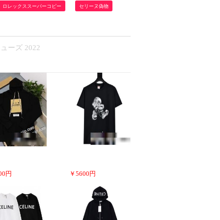
ロレックススーパーコピー
セリーヌ偽物
ューズ 2022
00
円
￥
5600
円