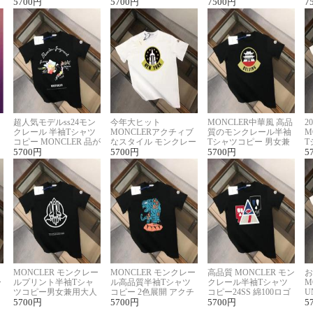
に馴染む 2色展開
5700
円
ー ユニセックス
5700
円
ヴィトン着回し抜群
7500
円
ス
7
超人気モデルss24モン
今年大ヒット
MONCLER中華風 高品
2
クレール 半袖Tシャツ
MONCLERアクチィブ
質のモンクレール半袖
M
コピー MONCLER 品が
なスタイル モンクレー
Tシャツコピー 男女兼
T
良く見た目
5700
円
ルコピー半袖Tシャツ
5700
円
用 着回し抜群
5700
円
夏
5
MONCLER モンクレー
MONCLER モンクレー
高品質 MONCLER モン
お
ー
ルプリント半袖Tシャ
ル高品質半袖Tシャツ
クレール半袖Tシャツ
M
リ
ツコピー男女兼用大人
コピー 2色展開 アクチ
コピー24SS 綿100ロゴ
U
可愛い春夏コーデ
5700
円
ィブなスタイル
5700
円
プリント 2色展開
5700
円
ピ
5
セ