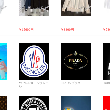
￥
15600
円
￥
8800
円
￥
78
MONCLER モンクレー
PRADA プラダ
HUB
ル