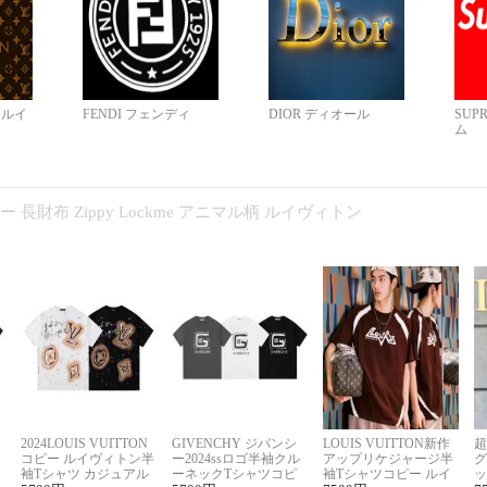
N ルイ
FENDI フェンディ
DIOR ディオール
SUP
ム
コピー 長財布 Zippy Lockme アニマル柄 ルイヴィトン
2024LOUIS VUITTON
GIVENCHY ジバンシ
LOUIS VUITTON新作
超
コピー ルイヴィトン半
ー2024ssロゴ半袖クル
アップリケジャージ半
グ
袖Tシャツ カジュアル
ーネックTシャツコピ
袖Tシャツコピー ルイ
ッ