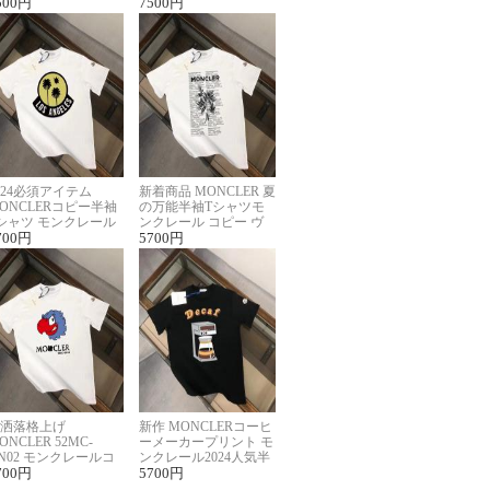
ーパーコピー
500
円
半袖Tシャツ男女兼用
7500
円
024必須アイテム
新着商品 MONCLER 夏
ONCLERコピー半袖
の万能半袖Tシャツモ
シャツ モンクレール
ンクレール コピー ヴ
らしいプリント
700
円
ィンテージ風
5700
円
洒落格上げ
新作 MONCLERコーヒ
ONCLER 52MC-
ーメーカープリント モ
N02 モンクレールコ
ンクレール2024人気半
ー半袖Tシャツ ユニ
700
円
袖Tシャツコピー
5700
円
ックス