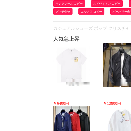
モンクレール コピー
ルイヴィトン コピー
グッチ偽物
エルメス コピー
バーバリー偽
カジュアルシューズ ポップ クリスチャンルブタ
人気急上昇
￥
6400
円
￥
13800
円