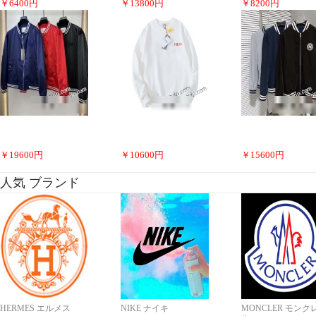
￥
6400
円
￥
13800
円
￥
8200
円
￥
19600
円
￥
10600
円
￥
15600
円
人気 ブランド
HERMES エルメス
NIKE ナイキ
MONCLER モンク