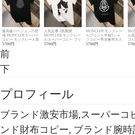
最高級バージョンの登
人気定番 2色展開
MONCLER モンクレー
MO
場 MONCLERスーパー
MONCLER モンクレー
ルプリント半袖Tシャ
ル高
コピー モンクレール星
ルスーパーコピー プリ
ツコピー男女兼用大人
コピ
座半袖Tシャツ
5700
円
ント半袖Tシャツ
5700
円
可愛い春夏コーデ
5700
円
ィブ
570
前
下
プロフィール
ブランド激安市場,スーパーコ
ンド財布コピー, ブランド腕時