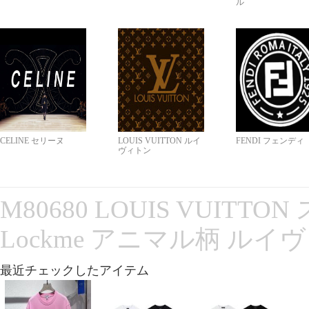
ル
CELINE セリーヌ
LOUIS VUITTON ルイ
FENDI フェンディ
ヴィトン
M80680 LOUIS VUITT
Lockme アニマル柄 ルイ
最近チェックしたアイテム