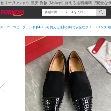
セリーヌ,tシャツ,激安,偽物 [Mykopi] 買える送料無料で安全な
スーパーコピーブランド [Mykopi] 買える送料無料で安全なサイト
>
メンズ 服