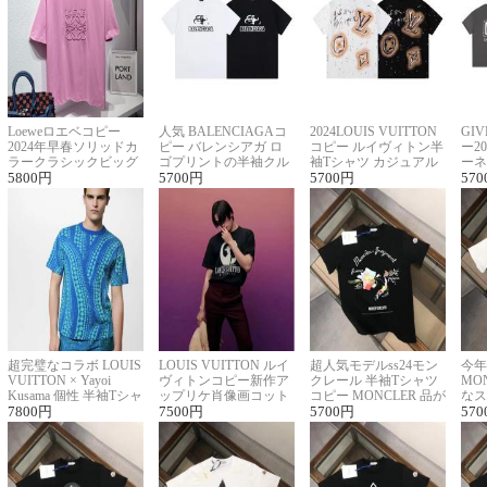
Loeweロエベコピー
人気 BALENCIAGAコ
2024LOUIS VUITTON
GI
2024年早春ソリッドカ
ピー バレンシアガ ロ
コピー ルイヴィトン半
ー2
ラークラシックビッグ
ゴプリントの半袖クル
袖Tシャツ カジュアル
ーネ
ロゴ刺繍Tシャツ
5800
円
ーネックTシャツ
5700
円
に馴染む 2色展開
5700
円
ー 
570
超完璧なコラボ LOUIS
LOUIS VUITTON ルイ
超人気モデルss24モン
今年
VUITTON × Yayoi
ヴィトンコピー新作ア
クレール 半袖Tシャツ
MO
Kusama 個性 半袖Tシャ
ップリケ肖像画コット
コピー MONCLER 品が
なス
ツコピー男女兼用
7800
円
ンニット半袖Tシャツ
7500
円
良く見た目
5700
円
ルコ
570