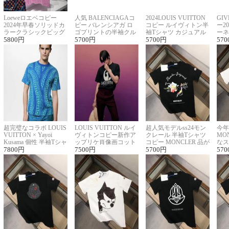
Loeweロエベコピー
人気 BALENCIAGAコ
2024LOUIS VUITTON
GI
2024年早春ソリッドカ
ピー バレンシアガ ロ
コピー ルイヴィトン半
ー2
ラークラシックビッグ
ゴプリントの半袖クル
袖Tシャツ カジュアル
ーネ
ロゴ刺繍Tシャツ
5800
円
ーネックTシャツ
5700
円
に馴染む 2色展開
5700
円
ー 
570
超完璧なコラボ LOUIS
LOUIS VUITTON ルイ
超人気モデルss24モン
今年
VUITTON × Yayoi
ヴィトンコピー新作ア
クレール 半袖Tシャツ
MO
Kusama 個性 半袖Tシャ
ップリケ肖像画コット
コピー MONCLER 品が
なス
ツコピー男女兼用
7800
円
ンニット半袖Tシャツ
7500
円
良く見た目
5700
円
ルコ
570