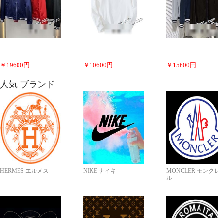
￥
19600
円
￥
10600
円
￥
15600
円
人気 ブランド
HERMES エルメス
NIKE ナイキ
MONCLER モンク
ル