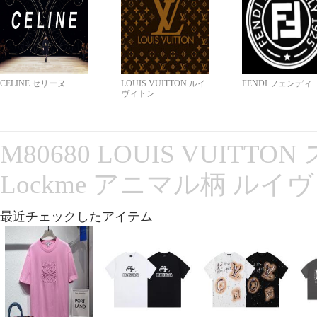
CELINE セリーヌ
LOUIS VUITTON ルイ
FENDI フェンディ
ヴィトン
M80680 LOUIS VUITT
Lockme アニマル柄 ルイ
最近チェックしたアイテム