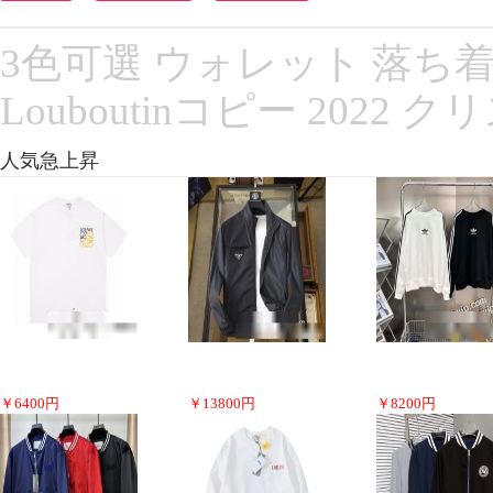
3色可選 ウォレット 落ち着いた
Louboutinコピー 202
人気急上昇
￥
6400
円
￥
13800
円
￥
8200
円