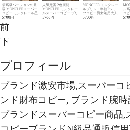
最高級バージョンの登
人気定番 2色展開
MONCLER モンクレー
MO
場 MONCLERスーパー
MONCLER モンクレー
ルプリント半袖Tシャ
ル高
コピー モンクレール星
ルスーパーコピー プリ
ツコピー男女兼用大人
コピ
座半袖Tシャツ
5700
円
ント半袖Tシャツ
5700
円
可愛い春夏コーデ
5700
円
ィブ
570
前
下
プロフィール
ブランド激安市場,スーパーコ
ンド財布コピー, ブランド腕時
ブランドスーパーコピー商品,
コピーブランドN級品通販信用