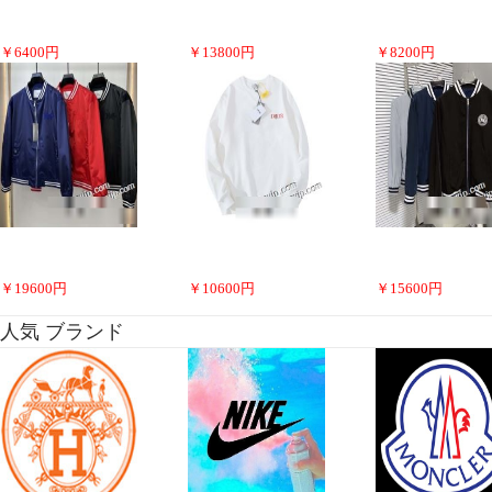
￥
6400
円
￥
13800
円
￥
8200
円
￥
19600
円
￥
10600
円
￥
15600
円
人気 ブランド