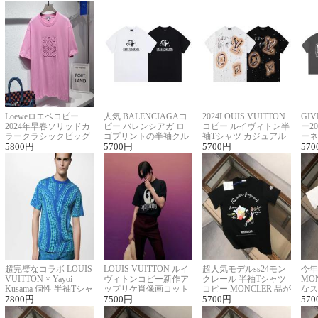
Loeweロエベコピー
人気 BALENCIAGAコ
2024LOUIS VUITTON
GI
2024年早春ソリッドカ
ピー バレンシアガ ロ
コピー ルイヴィトン半
ー2
ラークラシックビッグ
ゴプリントの半袖クル
袖Tシャツ カジュアル
ーネ
ロゴ刺繍Tシャツ
5800
円
ーネックTシャツ
5700
円
に馴染む 2色展開
5700
円
ー 
570
超完璧なコラボ LOUIS
LOUIS VUITTON ルイ
超人気モデルss24モン
今年
VUITTON × Yayoi
ヴィトンコピー新作ア
クレール 半袖Tシャツ
MO
Kusama 個性 半袖Tシャ
ップリケ肖像画コット
コピー MONCLER 品が
なス
ツコピー男女兼用
7800
円
ンニット半袖Tシャツ
7500
円
良く見た目
5700
円
ルコ
570