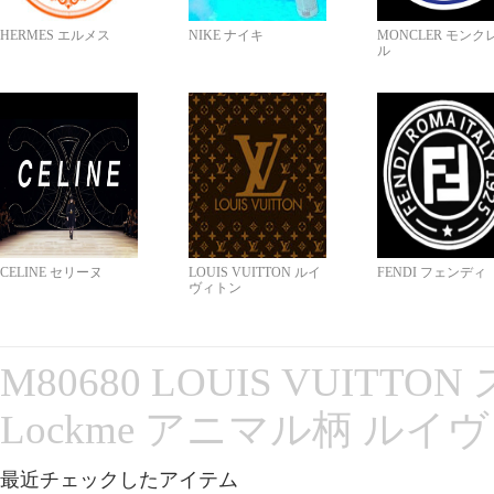
HERMES エルメス
NIKE ナイキ
MONCLER モンク
ル
CELINE セリーヌ
LOUIS VUITTON ルイ
FENDI フェンディ
ヴィトン
M80680 LOUIS VUITT
Lockme アニマル柄 ルイ
最近チェックしたアイテム