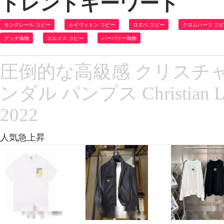
トレンドキーワード
モンクレール コピー
ルイヴィトン コピー
ロエベ コピー
クロムハーツ コ
グッチ偽物
エルメス コピー
バーバリー偽物
圧倒的な高級感 クリスチ
ンダル パンプス Christian
2022
人気急上昇