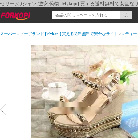
セリーヌ,tシャツ,激安,偽物 [Mykopi] 買える送料無料で安全な
スーパーコピーブランド [Mykopi] 買える送料無料で安全なサイト
>
レディー