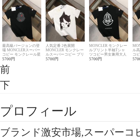
最高級バージョンの登
人気定番 2色展開
MONCLER モンクレー
MO
場 MONCLERスーパー
MONCLER モンクレー
ルプリント半袖Tシャ
ル高
コピー モンクレール星
ルスーパーコピー プリ
ツコピー男女兼用大人
コピ
座半袖Tシャツ
5700
円
ント半袖Tシャツ
5700
円
可愛い春夏コーデ
5700
円
ィブ
570
前
下
プロフィール
ブランド激安市場,スーパーコ