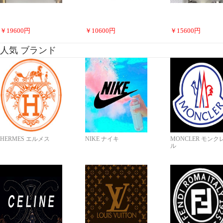
￥
19600
円
￥
10600
円
￥
15600
円
人気 ブランド
HERMES エルメス
NIKE ナイキ
MONCLER モンク
ル