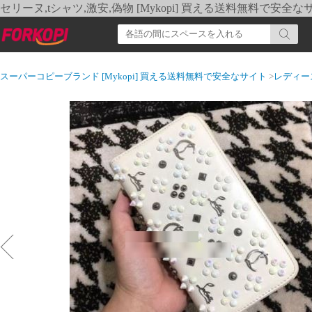
セリーヌ,tシャツ,激安,偽物 [Mykopi] 買える送料無料で安全な
スーパーコピーブランド [Mykopi] 買える送料無料で安全なサイト
>
レディー