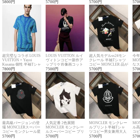
ロゴ刺繍Tシャツ
5800
円
ーネックTシャツ
5700
円
に馴染む 2色展開
5700
円
ー 
570
超完璧なコラボ LOUIS
LOUIS VUITTON ルイ
超人気モデルss24モン
今年
VUITTON × Yayoi
ヴィトンコピー新作ア
クレール 半袖Tシャツ
MO
Kusama 個性 半袖Tシャ
ップリケ肖像画コット
コピー MONCLER 品が
なス
ツコピー男女兼用
7800
円
ンニット半袖Tシャツ
7500
円
良く見た目
5700
円
ルコ
570
最高級バージョンの登
人気定番 2色展開
MONCLER モンクレー
MO
場 MONCLERスーパー
MONCLER モンクレー
ルプリント半袖Tシャ
ル高
コピー モンクレール星
ルスーパーコピー プリ
ツコピー男女兼用大人
コピ
座半袖Tシャツ
5700
円
ント半袖Tシャツ
5700
円
可愛い春夏コーデ
5700
円
ィブ
570