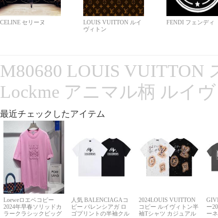
CELINE セリーヌ
LOUIS VUITTON ルイ
FENDI フェンディ
ヴィトン
M80680 LOUIS VUITT
Lockme アニマル柄 ルイ
最近チェックしたアイテム
Loeweロエベコピー
人気 BALENCIAGAコ
2024LOUIS VUITTON
GI
2024年早春ソリッドカ
ピー バレンシアガ ロ
コピー ルイヴィトン半
ー2
ラークラシックビッグ
ゴプリントの半袖クル
袖Tシャツ カジュアル
ーネ