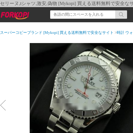
セリーヌ,tシャツ,激安,偽物 [Mykopi] 買える送料無料で安全な
スーパーコピーブランド [Mykopi] 買える送料無料で安全なサイト
>
時計 ウ