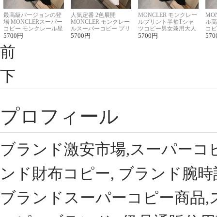
最高級バージョンの登
人気定番 2色展開
MONCLER モンクレー
MO
場 MONCLERスーパー
MONCLER モンクレー
ルプリント半袖Tシャ
ル高
コピー モンクレール星
ルスーパーコピー プリ
ツコピー男女兼用大人
コピ
座半袖Tシャツ
5700
円
ント半袖Tシャツ
5700
円
可愛い春夏コーデ
5700
円
ィブ
570
前
下
プロフィール
ブランド激安市場,スーパーコ
ンド財布コピー, ブランド腕時
ブランドスーパーコピー商品,