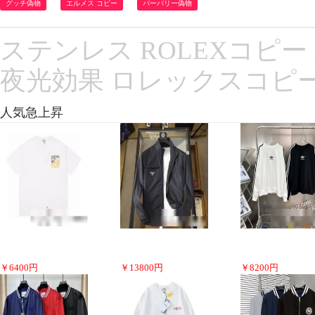
グッチ偽物
エルメス コピー
バーバリー偽物
ステンレス ROLEXコピー 
夜光効果 ロレックスコピ
人気急上昇
￥
6400
円
￥
13800
円
￥
8200
円