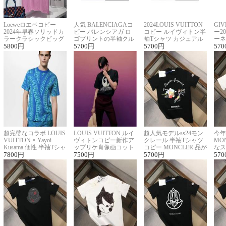
Loeweロエベコピー
人気 BALENCIAGAコ
2024LOUIS VUITTON
GI
2024年早春ソリッドカ
ピー バレンシアガ ロ
コピー ルイヴィトン半
ー2
ラークラシックビッグ
ゴプリントの半袖クル
袖Tシャツ カジュアル
ーネ
ロゴ刺繍Tシャツ
5800
円
ーネックTシャツ
5700
円
に馴染む 2色展開
5700
円
ー 
570
超完璧なコラボ LOUIS
LOUIS VUITTON ルイ
超人気モデルss24モン
今年
VUITTON × Yayoi
ヴィトンコピー新作ア
クレール 半袖Tシャツ
MO
Kusama 個性 半袖Tシャ
ップリケ肖像画コット
コピー MONCLER 品が
なス
ツコピー男女兼用
7800
円
ンニット半袖Tシャツ
7500
円
良く見た目
5700
円
ルコ
570