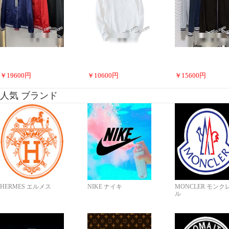
￥
19600
円
￥
10600
円
￥
15600
円
人気 ブランド
HERMES エルメス
NIKE ナイキ
MONCLER モンク
ル