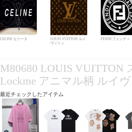
CELINE セリーヌ
LOUIS VUITTON ルイ
FENDI フェンディ
ヴィトン
M80680 LOUIS VUITT
Lockme アニマル柄 ルイ
最近チェックしたアイテム