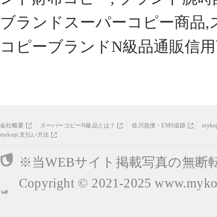
ブランドスーパーコピー商品,
コピーブランドN級品通販信用
会社概要
スーパーコピーN級品とは？
佐川急便・EMS追跡
myk
mykopi 支払い方法
※当WEBサイト掲載写真の無断
Copyright © 2021-2025
www.mykop