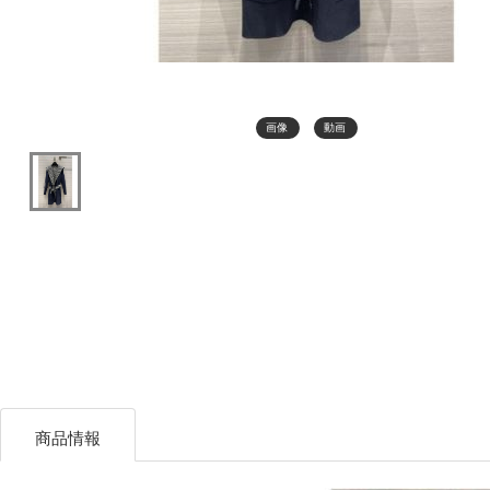
画像
動画
商品情報