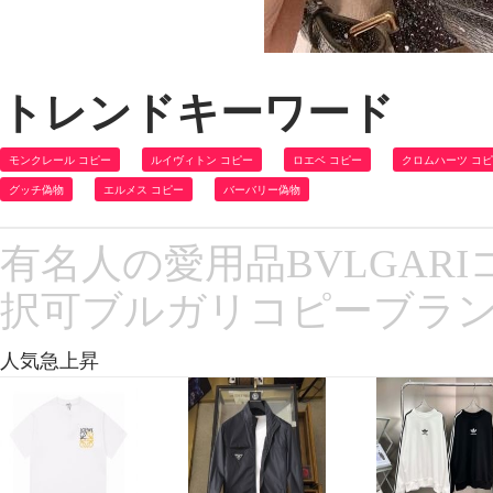
トレンドキーワード
モンクレール コピー
ルイヴィトン コピー
ロエベ コピー
クロムハーツ コ
グッチ偽物
エルメス コピー
バーバリー偽物
有名人の愛用品BVLGAR
択可ブルガリコピーブランド
人気急上昇