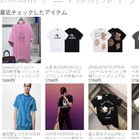
最近チェックしたアイテム
Loeweロエベコピー
人気 BALENCIAGAコ
2024LOUIS VUITTON
GI
2024年早春ソリッドカ
ピー バレンシアガ ロ
コピー ルイヴィトン半
ー2
ラークラシックビッグ
ゴプリントの半袖クル
袖Tシャツ カジュアル
ーネ
ロゴ刺繍Tシャツ
5800
円
ーネックTシャツ
5700
円
に馴染む 2色展開
5700
円
ー 
570
超完璧なコラボ LOUIS
LOUIS VUITTON ルイ
超人気モデルss24モン
今年
VUITTON × Yayoi
ヴィトンコピー新作ア
クレール 半袖Tシャツ
MO