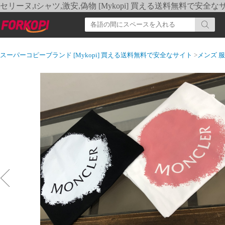
セリーヌ,tシャツ,激安,偽物 [Mykopi] 買える送料無料で安全な
スーパーコピーブランド [Mykopi] 買える送料無料で安全なサイト
>
メンズ 服