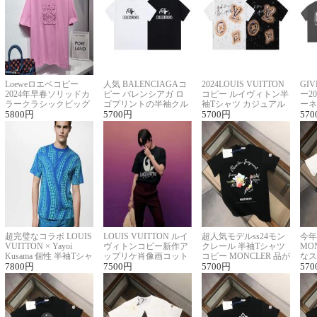
Loeweロエベコピー
人気 BALENCIAGAコ
2024LOUIS VUITTON
GI
2024年早春ソリッドカ
ピー バレンシアガ ロ
コピー ルイヴィトン半
ー2
ラークラシックビッグ
ゴプリントの半袖クル
袖Tシャツ カジュアル
ーネ
ロゴ刺繍Tシャツ
5800
円
ーネックTシャツ
5700
円
に馴染む 2色展開
5700
円
ー 
570
超完璧なコラボ LOUIS
LOUIS VUITTON ルイ
超人気モデルss24モン
今年
VUITTON × Yayoi
ヴィトンコピー新作ア
クレール 半袖Tシャツ
MO
Kusama 個性 半袖Tシャ
ップリケ肖像画コット
コピー MONCLER 品が
なス
ツコピー男女兼用
7800
円
ンニット半袖Tシャツ
7500
円
良く見た目
5700
円
ルコ
570