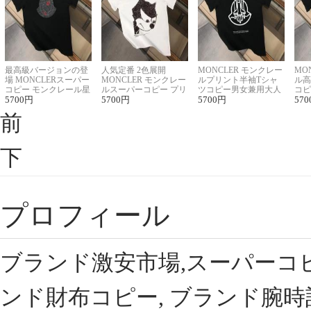
最高級バージョンの登
人気定番 2色展開
MONCLER モンクレー
MO
場 MONCLERスーパー
MONCLER モンクレー
ルプリント半袖Tシャ
ル高
コピー モンクレール星
ルスーパーコピー プリ
ツコピー男女兼用大人
コピ
座半袖Tシャツ
5700
円
ント半袖Tシャツ
5700
円
可愛い春夏コーデ
5700
円
ィブ
570
前
下
プロフィール
ブランド激安市場,スーパーコ
ンド財布コピー, ブランド腕時