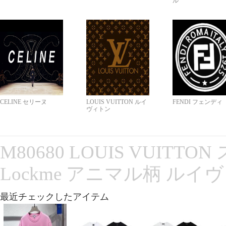
ル
CELINE セリーヌ
LOUIS VUITTON ルイ
FENDI フェンディ
ヴィトン
M80680 LOUIS VUITT
Lockme アニマル柄 ルイ
最近チェックしたアイテム