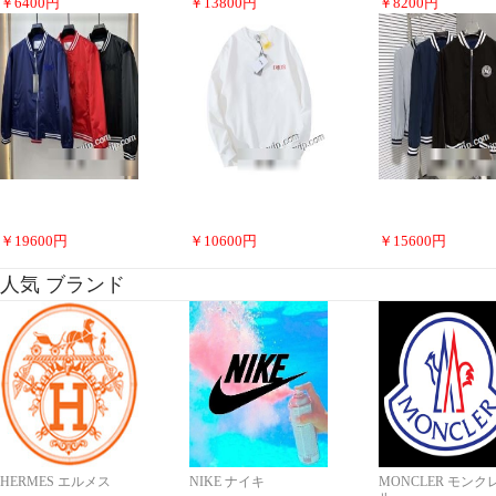
￥
6400
円
￥
13800
円
￥
8200
円
￥
19600
円
￥
10600
円
￥
15600
円
人気 ブランド
HERMES エルメス
NIKE ナイキ
MONCLER モンク