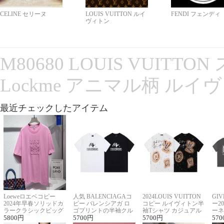
CELINE セリーヌ
LOUIS VUITTON ルイ
FENDI フェンディ
ヴィトン
M80680 LOUIS VUITT
Lockme アニマル柄 ルイ
最近チェックしたアイテム
Loeweロエベコピー
人気 BALENCIAGAコ
2024LOUIS VUITTON
GI
2024年早春ソリッドカ
ピー バレンシアガ ロ
コピー ルイヴィトン半
ー2
ラークラシックビッグ
ゴプリントの半袖クル
袖Tシャツ カジュアル
ーネ
ロゴ刺繍Tシャツ
5800
円
ーネックTシャツ
5700
円
に馴染む 2色展開
5700
円
ー 
570