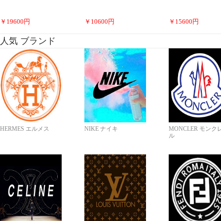
￥
19600
円
￥
10600
円
￥
15600
円
人気 ブランド
HERMES エルメス
NIKE ナイキ
MONCLER モンク
ル