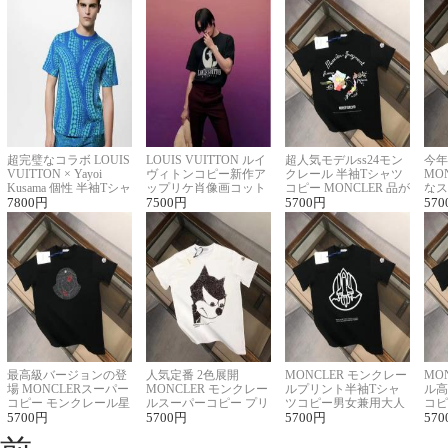
超完璧なコラボ LOUIS
LOUIS VUITTON ルイ
超人気モデルss24モン
今年
VUITTON × Yayoi
ヴィトンコピー新作ア
クレール 半袖Tシャツ
MO
Kusama 個性 半袖Tシャ
ップリケ肖像画コット
コピー MONCLER 品が
なス
ツコピー男女兼用
7800
円
ンニット半袖Tシャツ
7500
円
良く見た目
5700
円
ルコ
570
最高級バージョンの登
人気定番 2色展開
MONCLER モンクレー
MO
場 MONCLERスーパー
MONCLER モンクレー
ルプリント半袖Tシャ
ル高
コピー モンクレール星
ルスーパーコピー プリ
ツコピー男女兼用大人
コピ
座半袖Tシャツ
5700
円
ント半袖Tシャツ
5700
円
可愛い春夏コーデ
5700
円
ィブ
570