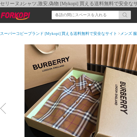
セリーヌ,tシャツ,激安,偽物 [Mykopi] 買える送料無料で安全な
スーパーコピーブランド [Mykopi] 買える送料無料で安全なサイト
>
メンズ 服