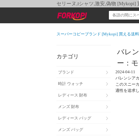
セリーヌ,tシャツ,激安,偽物 [Myko
スーパーコピーブランド [Mykopi] 買える
バレン
カテゴリ
ー：モ
2024-04-11
ブランド
バレンシアガ
時計 ウォッチ
このスニー
適性を追求
レディース 財布
メンズ 財布
レディース バッグ
メンズ バッグ