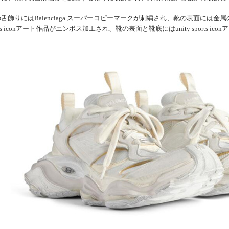
舌飾りにはBalenciaga スーパーコピーマークが刺繍され、靴の表面には
ports iconアート作品がエンボス加工され、靴の表面と靴底にはunity sports 