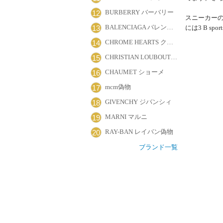
BURBERRY バーバリー
12
スニーカーの
BALENCIAGA バレンシアガ
13
には3 B s
CHROME HEARTS クロムハーツ
14
CHRISTIAN LOUBOUTIN クリスチャン・ルブタン
15
CHAUMET ショーメ
16
mcm偽物
17
GIVENCHY ジバンシィ
18
MARNI マルニ
19
RAY-BAN レイバン偽物
20
ブランド一覧