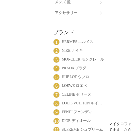
メンズ 服
アクセサリー
ブランド
HERMES エルメス
1
NIKE ナイキ
2
MONCLER モンクレール
3
PRADA プラダ
4
HUBLOT ウブロ
5
LOEWE ロエベ
6
CELINE セリーヌ
7
LOUIS VUITTON ルイヴィトン
8
FENDI フェンディ
9
DIOR ディオール
10
マイクロフ
SUPREME シュプリーム
11
てます。さら