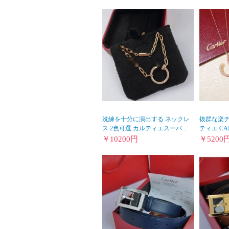
洗練を十分に演出する ネックレ
抜群な楽チ
ス 2色可選 カルティエスーパ...
ティエ CAR
￥
10200
円
￥
5200