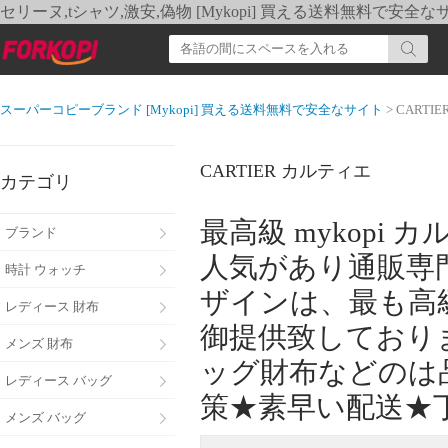
セリーヌ,tシャツ,激安,偽物 [Mykopi] 買える送料無料で安全な
スーパーコピーブランド [Mykopi] 買える送料無料で安全なサイト
> CART
CARTIER カルティエ
カテゴリ
最高級 mykop
ブランド
人気があり通販専
時計 ウォッチ
ザインは、最も高
レディース 財布
御提供致しており
メンズ 財布
ッグ財布などのは
レディース バッグ
策★素早い配送★
メンズ バッグ