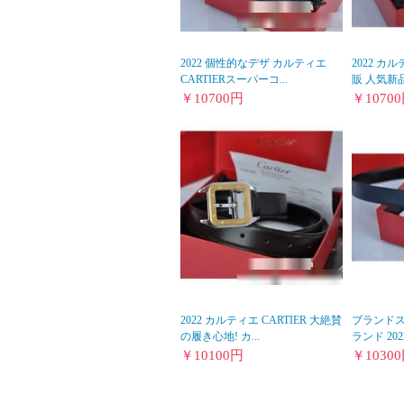
2022 個性的なデザ カルティエ
2022 カ
CARTIERスーパーコ...
販 人気新品
￥
10700
円
￥
10700
2022 カルティエ CARTIER 大絶賛
ブランドス
の履き心地! カ...
ランド 202
￥
10100
円
￥
10300