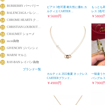
BURBERRY バーバリー
12
ピアス 3色可選 耐久性に優れ カ
もっとも高
ルティエ CARTIER ...
レス 2色可
BALENCIAGA バレンシアガ
13
￥
5600
円
￥
5800
CHROME HEARTS クロムハーツ
14
CHRISTIAN LOUBOUTIN クリスチャン・ルブタン
15
CHAUMET ショーメ
16
mcm偽物
17
GIVENCHY ジバンシィ
18
MARNI マルニ
19
RAY-BAN レイバン偽物
20
ブランド一覧
カルティエ 2022春夏 ネックレス
一味違う
CARTIERブランド...
バングル 3
￥
4900
円
￥
7900