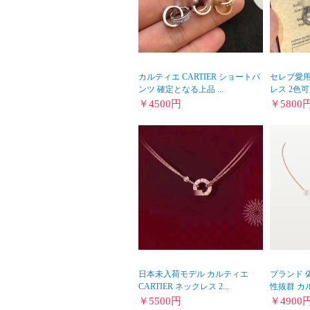
カルティエ CARTIER ショートパ
セレブ愛用
ンツ 確定となる上品 ...
レス 2色可
￥
4500
円
￥
5800
日本未入荷モデル カルティエ
ブランド 
CARTIER ネックレス 2...
性抜群 カル
￥
5500
円
￥
4900