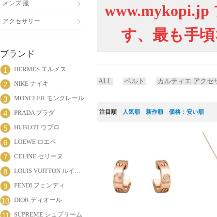
メンズ 服
www.mykop
アクセサリー
す、最も手頃
ブランド
HERMES エルメス
1
ALL
ベルト
カルティエ アクセ
NIKE ナイキ
2
MONCLER モンクレール
3
注目順
人気順
新作順
価格：安い順
PRADA プラダ
4
HUBLOT ウブロ
5
LOEWE ロエベ
6
CELINE セリーヌ
7
LOUIS VUITTON ルイヴィトン
8
FENDI フェンディ
9
DIOR ディオール
10
SUPREME シュプリーム
11