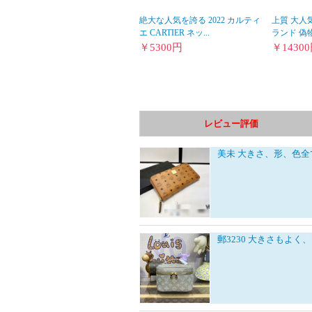
絶大な人気を誇る 2022 カルティ
上質 大人気
エ CARTIER ネッ...
ランド 偽物 
￥
5300
円
￥
14300
レビュー評価
美未
大きさ、形、色全
郵3230
大きさもよく、