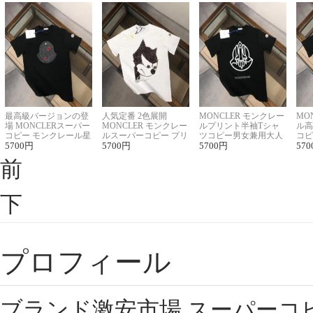
最高級バージョンの登
人気定番 2色展開
MONCLER モンクレー
MO
場 MONCLERスーパー
MONCLER モンクレー
ルプリント半袖Tシャ
ル高
コピー モンクレール星
ルスーパーコピー プリ
ツコピー男女兼用大人
コピ
座半袖Tシャツ
5700
円
ント半袖Tシャツ
5700
円
可愛い春夏コーデ
5700
円
ィブ
570
前
下
プロフィール
ブランド激安市場,スーパーコ