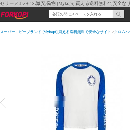
セリーヌ,tシャツ,激安,偽物 [Mykopi] 買える送料無料で安全な
スーパーコピーブランド [Mykopi] 買える送料無料で安全なサイト
>
クロムハ