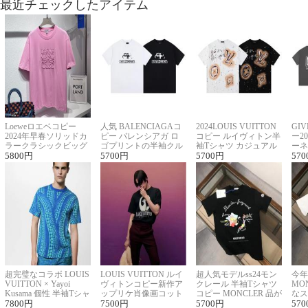
最近チェックしたアイテム
Loeweロエベコピー
人気 BALENCIAGAコ
2024LOUIS VUITTON
GI
2024年早春ソリッドカ
ピー バレンシアガ ロ
コピー ルイヴィトン半
ー2
ラークラシックビッグ
ゴプリントの半袖クル
袖Tシャツ カジュアル
ーネ
ロゴ刺繍Tシャツ
5800
円
ーネックTシャツ
5700
円
に馴染む 2色展開
5700
円
ー 
570
超完璧なコラボ LOUIS
LOUIS VUITTON ルイ
超人気モデルss24モン
今年
VUITTON × Yayoi
ヴィトンコピー新作ア
クレール 半袖Tシャツ
MO
Kusama 個性 半袖Tシャ
ップリケ肖像画コット
コピー MONCLER 品が
なス
ツコピー男女兼用
7800
円
ンニット半袖Tシャツ
7500
円
良く見た目
5700
円
ルコ
570