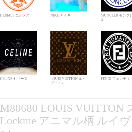
HERMES エルメス
NIKE ナイキ
MONCLER モンク
ル
CELINE セリーヌ
LOUIS VUITTON ルイ
FENDI フェンディ
ヴィトン
M80680 LOUIS VUITT
Lockme アニマル柄 ルイ