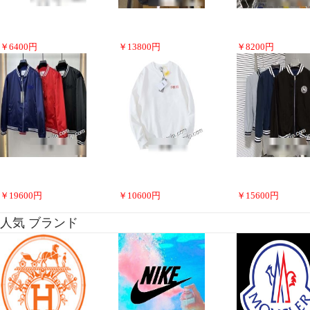
￥
6400
円
￥
13800
円
￥
8200
円
￥
19600
円
￥
10600
円
￥
15600
円
人気 ブランド