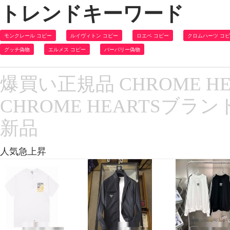
トレンドキーワード
モンクレール コピー
ルイヴィトン コピー
ロエベ コピー
クロムハーツ コ
グッチ偽物
エルメス コピー
バーバリー偽物
爆買い正規品 CHROME H
CHROME HEARTSブラン
新品
人気急上昇