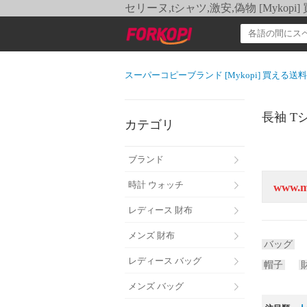
セリーヌ,tシャツ,激安,偽物 [Myko
スーパーコピーブランド [Mykopi] 買える
長袖 T
カテゴリ
ブランド
時計 ウォッチ
www
レディース 財布
メンズ 財布
バッグ
レディース バッグ
帽子
メンズ バッグ