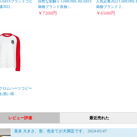
HEARTSブランドコピ
自然な肌触り CHROME HEARTS
人気定番2022 CHROME 
022...
偽物ブランド長袖 /...
偽物ブランド 2...
￥
7200
円
￥
6500
円
2 クロムハーツコピー
お買い得...
レビュー評価
最近売れた
美未
大きさ、形、色全てが大満足です。
2024-05-07