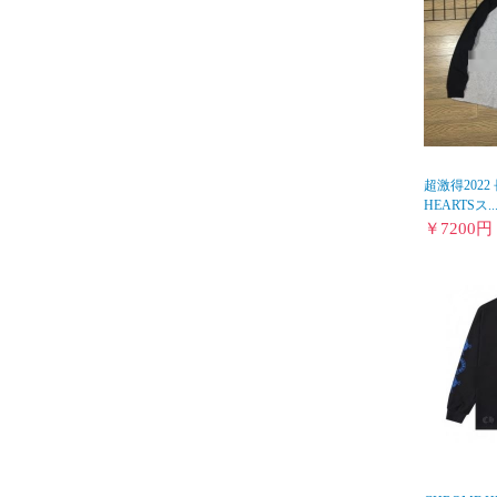
超激得2022 
HEARTSス..
￥
7200
円