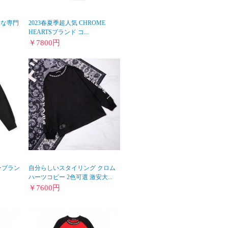
迎な専門
2023春夏季超人気 CHROME
HEARTSブランド コ...
￥
7800
円
ピーブラン
自分らしいスタイリング クロム
ハーツコピー 2色可選 激安大...
￥
7600
円