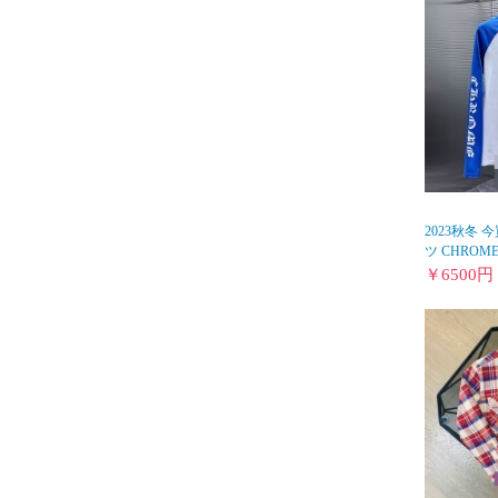
2023秋冬
ツ CHROME 
￥
6500
円