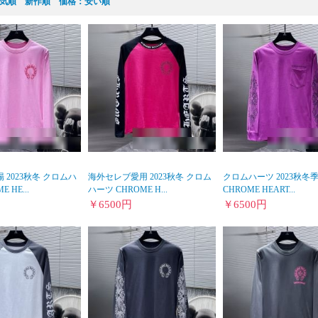
気順
新作順
価格：安い順
 2023秋冬 クロムハ
海外セレブ愛用 2023秋冬 クロム
クロムハーツ 2023秋冬
 HE...
ハーツ CHROME H...
CHROME HEART...
￥
6500
円
￥
6500
円