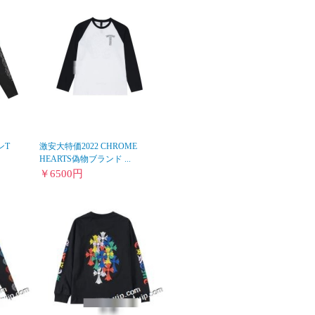
ンT
激安大特価2022 CHROME
HEARTS偽物ブランド ...
￥
6500
円