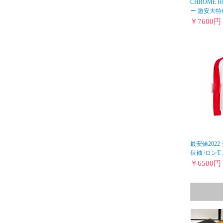
CHROME 
ー 激安大特価2
￥
7600
円
最安値202
長袖 /ロンT 
￥
6500
円