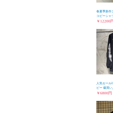
春夏季新作
コピーシャツ
￥
12200
人気セールH
ピー 爆買い人気
￥
6800
円