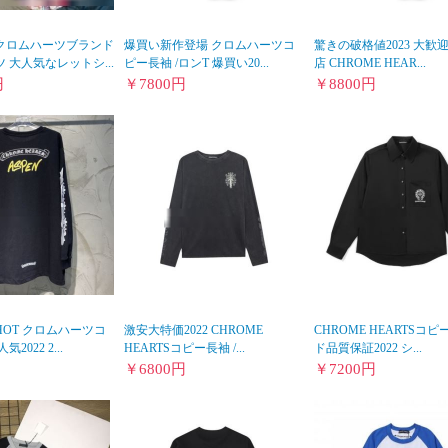
クロムハーツブランド
爆買い新作登場 クロムハーツコ
驚きの破格値2023 大歓
 大人気なレットシ...
ピー長袖 /ロンT 爆買い20...
店 CHROME HEAR...
円
￥
7800
円
￥
8800
円
OT クロムハーツコ
激安大特価2022 CHROME
CHROME HEARTSコ
2022 2...
HEARTSコピー長袖 /...
ド品質保証2022 シ...
￥
6800
円
￥
7200
円