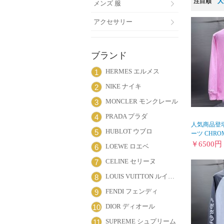
注目順
人
メンズ 服
アクセサリー
ブランド
HERMES エルメス
1
NIKE ナイキ
2
MONCLER モンクレール
3
PRADA プラダ
4
人気商品登場
HUBLOT ウブロ
5
ーツ CHROME
￥
6500
円
LOEWE ロエベ
6
CELINE セリーヌ
7
LOUIS VUITTON ルイヴィトン
8
FENDI フェンディ
9
DIOR ディオール
10
SUPREME シュプリーム
11