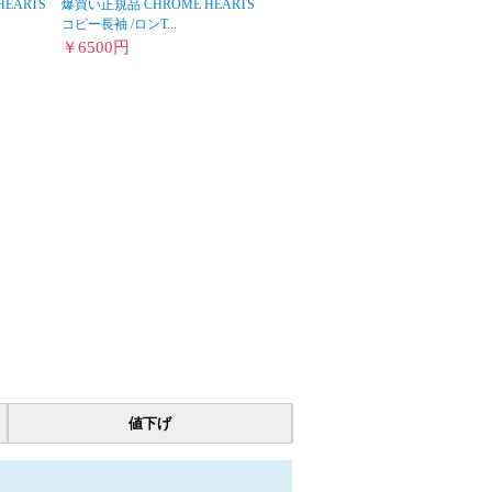
HEARTS
爆買い正規品 CHROME HEARTS
コピー長袖 /ロンT...
￥
6500
円
値下げ