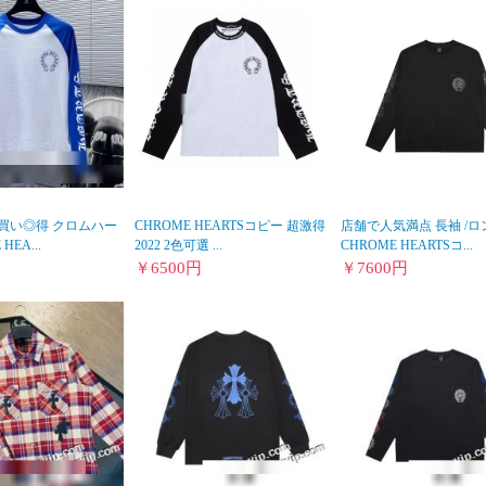
 今買い◎得 クロムハー
CHROME HEARTSコピー 超激得
店舗で人気満点 長袖 /ロ
HEA...
2022 2色可選 ...
CHROME HEARTSコ...
￥
6500
円
￥
7600
円