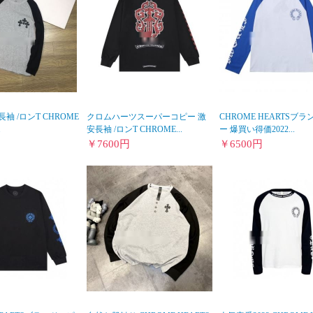
長袖 /ロンT CHROME
クロムハーツスーパーコピー 激
CHROME HEARTSブ
.
安長袖 /ロンT CHROME...
ー 爆買い得価2022...
￥
7600
円
￥
6500
円