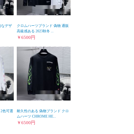
的なデザ
クロムハーツブランド 偽物 通販
高級感ある 2023秋冬 ...
￥
6500
円
 2色可選
耐久性のある 偽物ブランド クロ
ムハーツ CHROME HE...
￥
6500
円