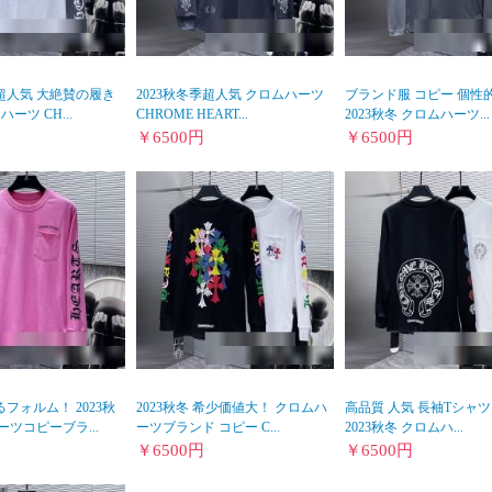
季超人気 大絶賛の履き
2023秋冬季超人気 クロムハーツ
ブランド服 コピー 個性
ーツ CH...
CHROME HEART...
2023秋冬 クロムハーツ...
￥
6500
円
￥
6500
円
フォルム！ 2023秋
2023秋冬 希少価値大！ クロムハ
高品質 人気 長袖Tシャツ
ーツコピーブラ...
ーツブランド コピー C...
2023秋冬 クロムハ...
￥
6500
円
￥
6500
円