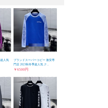
季超人気
ブランドスーパーコピー 激安専
門店 2023秋冬季超人気 ク...
￥
6500
円