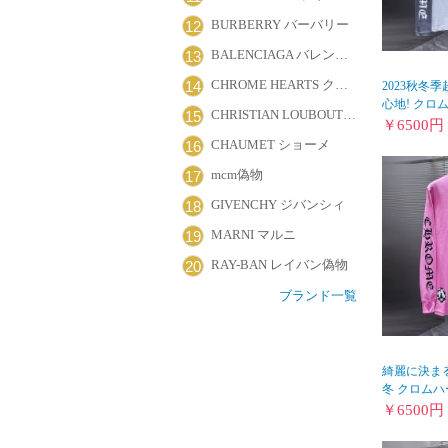
BURBERRY バーバリー
12
BALENCIAGA バレンシアガ
13
CHROME HEARTS クロムハーツ
14
2023秋冬
心地! クロムハ
CHRISTIAN LOUBOUTIN クリスチャン・ルブタン
15
￥
6500
円
CHAUMET ショーメ
16
mcm偽物
17
GIVENCHY ジバンシィ
18
MARNI マルニ
19
RAY-BAN レイバン偽物
20
ブランド一覧
綺麗に決まる
冬 クロムハ
￥
6500
円