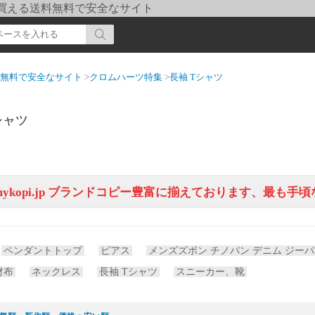
pi] 買える送料無料で安全なサイト
送料無料で安全なサイト
>
クロムハーツ特集
>
長袖 Tシャツ
シャツ
.mykopi.jp ブランドコピー豊富に揃えております、最
ペンダントトップ
ピアス
メンズズボン チノパン デニム ジー
財布
ネックレス
長袖 Tシャツ
スニーカー、靴