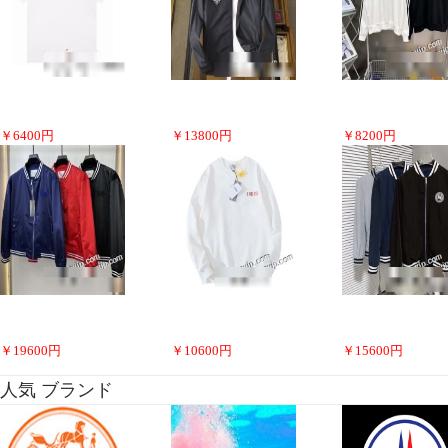
￥
6400
円
￥
13800
円
￥
8200
円
￥
19600
円
￥
10600
円
￥
15600
円
人気 ブランド