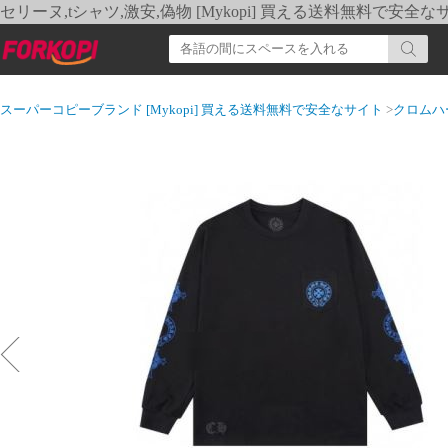
セリーヌ,tシャツ,激安,偽物 [Mykopi] 買える送料無料で安全な
スーパーコピーブランド [Mykopi] 買える送料無料で安全なサイト
>
クロムハ