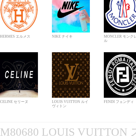
HERMES エルメス
NIKE ナイキ
MONCLER モンク
ル
CELINE セリーヌ
LOUIS VUITTON ルイ
FENDI フェンディ
ヴィトン
M80680 LOUIS VUITT