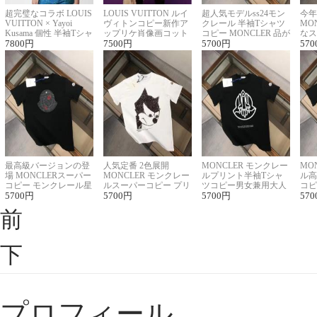
超完璧なコラボ LOUIS
LOUIS VUITTON ルイ
超人気モデルss24モン
今年
VUITTON × Yayoi
ヴィトンコピー新作ア
クレール 半袖Tシャツ
MO
Kusama 個性 半袖Tシャ
ップリケ肖像画コット
コピー MONCLER 品が
なス
ツコピー男女兼用
7800
円
ンニット半袖Tシャツ
7500
円
良く見た目
5700
円
ルコ
570
最高級バージョンの登
人気定番 2色展開
MONCLER モンクレー
MO
場 MONCLERスーパー
MONCLER モンクレー
ルプリント半袖Tシャ
ル高
コピー モンクレール星
ルスーパーコピー プリ
ツコピー男女兼用大人
コピ
座半袖Tシャツ
5700
円
ント半袖Tシャツ
5700
円
可愛い春夏コーデ
5700
円
ィブ
570
前
下
プロフィール