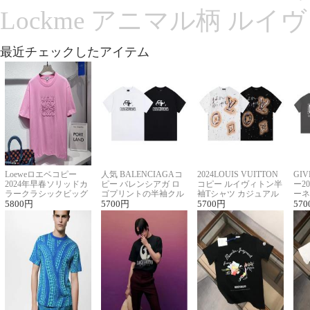
Lockme アニマル柄 ルイ
最近チェックしたアイテム
Loeweロエベコピー
人気 BALENCIAGAコ
2024LOUIS VUITTON
GI
2024年早春ソリッドカ
ピー バレンシアガ ロ
コピー ルイヴィトン半
ー2
ラークラシックビッグ
ゴプリントの半袖クル
袖Tシャツ カジュアル
ーネ
ロゴ刺繍Tシャツ
5800
円
ーネックTシャツ
5700
円
に馴染む 2色展開
5700
円
ー 
570