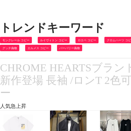
トレンドキーワード
モンクレール コピー
ルイヴィトン コピー
ロエベ コピー
クロムハーツ コ
グッチ偽物
エルメス コピー
バーバリー偽物
CHROME HEARTSブラ
新作登場 長袖 /ロンT 2
ー
人気急上昇