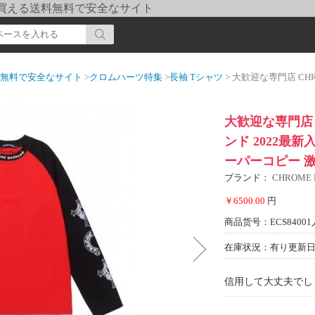
pi] 買える送料無料で安全なサイト
送料無料で安全なサイト
>
クロムハーツ特集
>
長袖 Tシャツ
> 大歓迎な専門店 CHROME HEART
大歓迎な専門店 
ンド 2022最新
ーパーコピー 
ブランド：
CHROME
￥6500.00
円
商品货号：ECS84001
在庫状況：有り
更新日期
信用して大丈夫でし