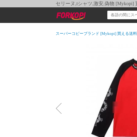
セリーヌ,tシャツ,激安,偽物 [Myko
スーパーコピーブランド [Mykopi] 買える