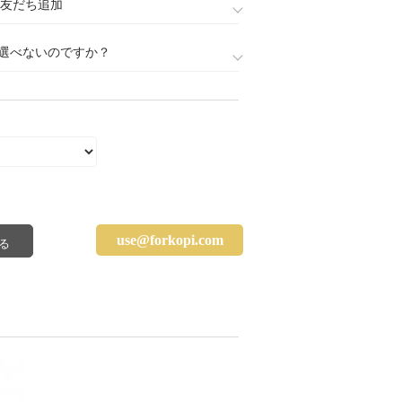
888)友だち追加
選べないのですか？
use@forkopi.com