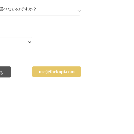
選べないのですか？
use@forkopi.com