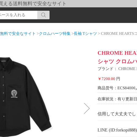
pi] 買える送料無料で安全なサイト
送料無料で安全なサイト
>
クロムハーツ特集
>
長袖 Tシャツ
> CHROME HEARTSコピー
CHROME HE
シャツ クロム
ブランド：
CHROME
￥7200.00
円
商品货号：ECS84006
在庫状況：有り
更新日期
信用して大丈夫でし
LINE (ID:forkopi