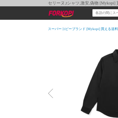
セリーヌ,tシャツ,激安,偽物 [Myko
スーパーコピーブランド [Mykopi] 買える