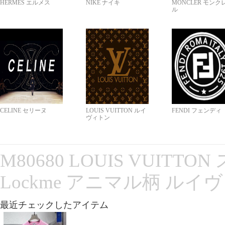
HERMES エルメス
NIKE ナイキ
MONCLER モンク
ル
CELINE セリーヌ
LOUIS VUITTON ルイ
FENDI フェンディ
ヴィトン
M80680 LOUIS VUITT
Lockme アニマル柄 ルイ
最近チェックしたアイテム