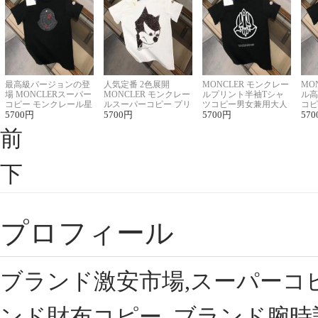
最高級バージョンの登
人気定番 2色展開
MONCLER モンクレー
MO
場 MONCLERスーパー
MONCLER モンクレー
ルプリント半袖Tシャ
ル高
コピー モンクレール星
ルスーパーコピー プリ
ツコピー男女兼用大人
コピ
座半袖Tシャツ
5700
円
ント半袖Tシャツ
5700
円
可愛い春夏コーデ
5700
円
ィブ
570
前
下
プロフィール
ブランド激安市場,スーパーコ
ンド財布コピー, ブランド腕時