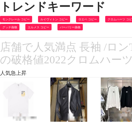
トレンドキーワード
モンクレール コピー
ルイヴィトン コピー
ロエベ コピー
クロムハーツ コ
グッチ偽物
エルメス コピー
バーバリー偽物
店舗で人気満点 長袖 /ロンT 
の破格値2022クロムハー
人気急上昇