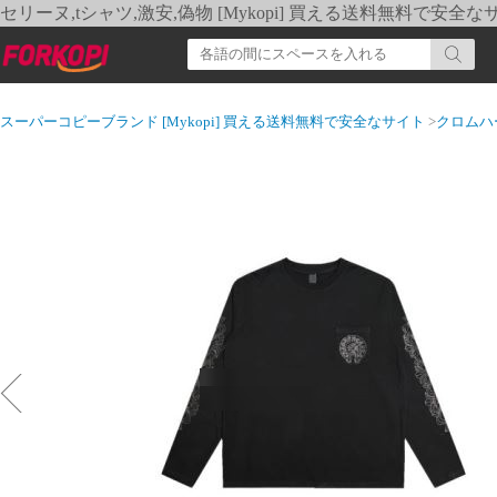
セリーヌ,tシャツ,激安,偽物 [Mykopi] 買える送料無料で安全な
スーパーコピーブランド [Mykopi] 買える送料無料で安全なサイト
>
クロムハ