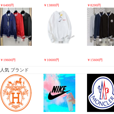
￥
6400
円
￥
13800
円
￥
8200
円
￥
19600
円
￥
10600
円
￥
15600
円
人気 ブランド