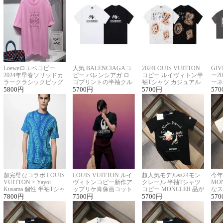
Loeweロエベコピー
人気 BALENCIAGAコ
2024LOUIS VUITTON
GI
2024年早春ソリッドカ
ピー バレンシアガ ロ
コピー ルイヴィトン半
ー2
ラークラシックビッグ
ゴプリントの半袖クル
袖Tシャツ カジュアル
ーネ
ロゴ刺繍Tシャツ
5800
円
ーネックTシャツ
5700
円
に馴染む 2色展開
5700
円
ー 
570
超完璧なコラボ LOUIS
LOUIS VUITTON ルイ
超人気モデルss24モン
今年
VUITTON × Yayoi
ヴィトンコピー新作ア
クレール 半袖Tシャツ
MO
Kusama 個性 半袖Tシャ
ップリケ肖像画コット
コピー MONCLER 品が
なス
ツコピー男女兼用
7800
円
ンニット半袖Tシャツ
7500
円
良く見た目
5700
円
ルコ
570