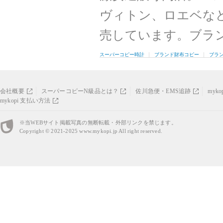
ヴィトン、ロエベな
売しています。ブラ
スーパーコピー時計
ブランド財布コピー
ブラ
会社概要
スーパーコピーN級品とは？
佐川急便・EMS追跡
myk
mykopi 支払い方法
※当WEBサイト掲載写真の無断転載・外部リンクを禁じます。
Copyright © 2021-2025
www.mykopi.jp
All right reserved.