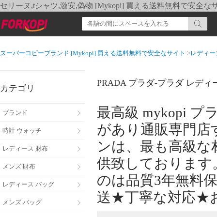
セリーヌ,tシャツ,激安,偽物 [Mykopi] 買える送料無料で安全な
スーパーコピーブランド [Mykopi] 買える送料無料で安全なサイト
>
レディー
PRADA プラダ-プラダ レデ
カテゴリ
最高級 mykop
ブランド
があり通販専門店
時計 ウォッチ
ンは、最も高級な
レディース 財布
供致しております
メンズ 財布
のは品質3年無料
レディース バッグ
送★丁寧な対応★
メンズ バッグ