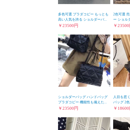
多色可選 プラダコピー もっとも
2色可選 
高い人気を誇る ショルダーバ...
ー ショルダ
￥
23500
円
￥
23500
ショルダーバッグ ハンドバッグ
人目を惹くデ
プラダコピー 機能性も備えた...
バッグ 2色可
￥
23500
円
￥
18600