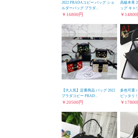
2022 PRADAコピー バッグ ショ
高級本革 2
ルダーバッグ プラダ...
ッグ キャリ
￥
16800
円
￥
14800
【大人気】定番商品 バッグ 2022
多色可選 
プラダコピー PRAD...
ピッタリ！ 
￥
20500
円
￥
17800