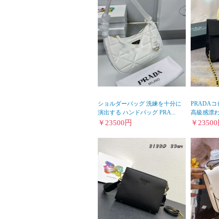
ショルダーバッグ 洗練を十分に
PRADAコ
演出する ハンドバッグ PRA...
高級感漂わせ
￥
23500
円
￥
23500