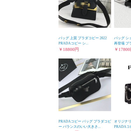
バッグ 上質 プラダコピー 2022
バッグ シ
PRADAコピー シ...
再登場 プラ
￥
18800
円
￥
17800
PRADAコピー バッグ プラダコピ
オリジナ
ー バランスのいい大きさ...
PRADAコ