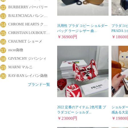
BURBERRY バーバリー
12
BALENCIAGA バレンシアガ
13
CHROME HEARTS クロムハーツ
14
汎用性 プラダ コピー ショルダー
プラダコピ
バッグ ラージ レザー 曲...
PRADAコ
CHRISTIAN LOUBOUTIN クリスチャン・ルブタン
15
￥
36900
円
￥
18600
CHAUMET ショーメ
16
mcm偽物
17
GIVENCHY ジバンシィ
18
MARNI マルニ
19
RAY-BAN レイバン偽物
20
ブランド一覧
2022 定番のアイテム 2色可選 プ
ショルダー
ラダコピー ショルダ...
感ある大定番
￥
23000
円
￥
19800