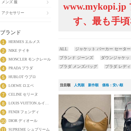
メンズ 服
www.mykop
アクセサリー
す、最も手頃
ブランド
HERMES エルメス
1
ALL
ジャケット パーカー セーター
NIKE ナイキ
2
ブランド ジーンズ
ダウンジャケッ
MONCLER モンクレール
3
プラダ メンズバッグ
プラダ レデ
PRADA プラダ
4
HUBLOT ウブロ
5
注目順
人気順
新作順
価格：安い順
LOEWE ロエベ
6
CELINE セリーヌ
7
LOUIS VUITTON ルイヴィトン
8
FENDI フェンディ
9
DIOR ディオール
10
SUPREME シュプリーム
11