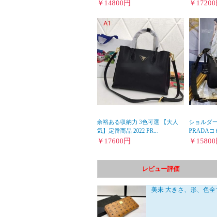
￥
14800
円
￥
17200
余裕ある収納力 3色可選 【大人
ショルダーバ
気】定番商品 2022 PR...
PRADAコピ
￥
17600
円
￥
15800
レビュー評価
美未
大きさ、形、色全