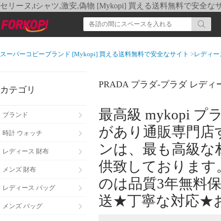
セリーヌ,tシャツ,激安,偽物 [Mykopi] 買える送料無料で安全な
スーパーコピーブランド [Mykopi] 買える送料無料で安全なサイト
>
レディー
PRADA プラダ-プラダ レデ
カテゴリ
最高級 mykop
ブランド
があり通販専門店
時計 ウォッチ
ンは、最も高級な
レディース 財布
供致しております
メンズ 財布
のは品質3年無料
レディース バッグ
送★丁寧な対応★
メンズ バッグ