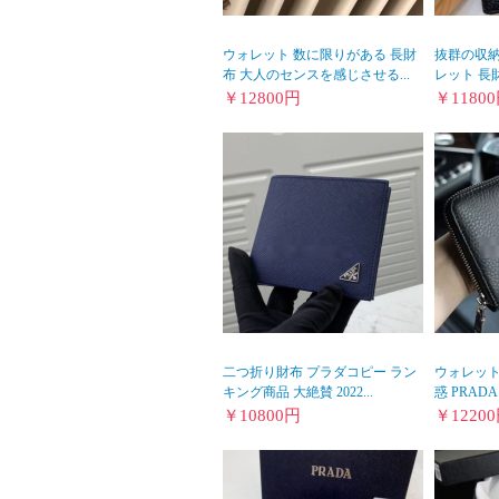
ウォレット 数に限りがある 長財
抜群の収納
布 大人のセンスを感じさせる...
レット 長財布 
￥
12800
円
￥
11800
二つ折り財布 プラダコピー ラン
ウォレット 
キング商品 大絶賛 2022...
惑 PRADA
￥
10800
円
￥
12200