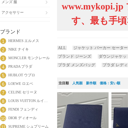
メンズ 服
www.mykop
アクセサリー
す、最も手頃
ブランド
HERMES エルメス
1
ALL
ジャケット パーカー セーター
NIKE ナイキ
2
ブランド ジーンズ
ダウンジャケッ
MONCLER モンクレール
3
プラダ メンズバッグ
プラダ レデ
PRADA プラダ
4
HUBLOT ウブロ
5
注目順
人気順
新作順
価格：安い順
LOEWE ロエベ
6
CELINE セリーヌ
7
LOUIS VUITTON ルイヴィトン
8
FENDI フェンディ
9
DIOR ディオール
10
SUPREME シュプリーム
11