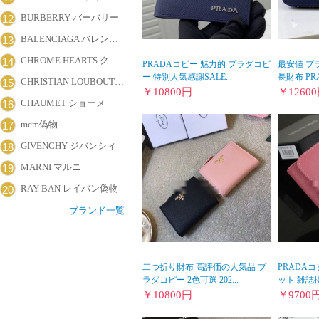
BURBERRY バーバリー
12
BALENCIAGA バレンシアガ
13
CHROME HEARTS クロムハーツ
14
PRADAコピー 魅力的 プラダコピ
最安値 プ
ー 特別人気感謝SALE...
長財布 PRA
CHRISTIAN LOUBOUTIN クリスチャン・ルブタン
15
￥
10800
円
￥
12600
CHAUMET ショーメ
16
mcm偽物
17
GIVENCHY ジバンシィ
18
MARNI マルニ
19
RAY-BAN レイバン偽物
20
ブランド一覧
二つ折り財布 高評価の人気品 プ
PRADA
ラダコピー 2色可選 202...
ット 雑誌掲
￥
10800
円
￥
9700