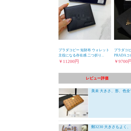
プラダコピー 短財布 ウォレット
プラダコピー
主役になる存在感 二つ折り...
PRADAコ
￥
11200
円
￥
9700
レビュー評価
美未
大きさ、形、色全
郵3230
大きさもよく、