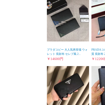
プラダコピー 大人気再登場 ウォ
PRADA
レット 長財布 セレブ風 2...
質 長財布 20
￥
14600
円
￥
12200