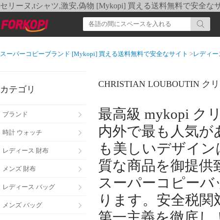
セリーヌ,tシャツ,激安,偽物 [Mykopi] 買える送料無料で安全な
スーパーコピーブランド [Mykopi] 買える送料無料で安全なサイト
>
レディー
CHRISTIAN LOUBOUT
カテゴリ
最高級 mykop
ブランド
内外で最も人気が
時計 ウォッチ
も美しいデザイン
レディース 財布
質な商品を御提供
メンズ 財布
スーパーコピーバ
レディース バッグ
ります。安全税関
メンズ バッグ
第一主義を徹底し