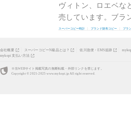
ヴィトン、ロエベな
売しています。ブラ
スーパーコピー時計
ブランド財布コピー
ブラ
会社概要
スーパーコピーN級品とは？
佐川急便・EMS追跡
myk
mykopi 支払い方法
※当WEBサイト掲載写真の無断転載・外部リンクを禁じます。
Copyright © 2021-2025
www.mykopi.jp
All right reserved.