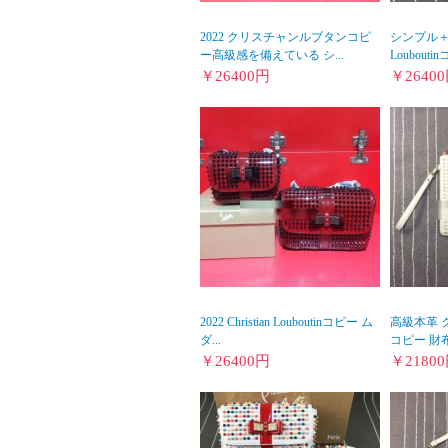
2022 クリスチャンルブタンコピ
シンプル＋多機
ー高級感を備えている シ...
Louboutin
￥
26400
円
￥
26400
2022 Christian Louboutinコピー ム
高級本革 
ダ...
コピー 財布
￥
26400
円
￥
21800