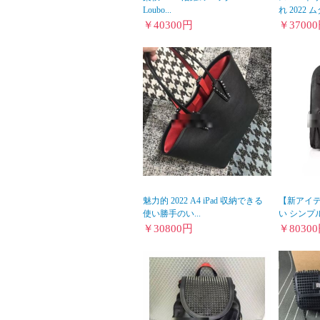
Loubo...
れ 2022 
￥
40300
円
￥
37000
魅力的 2022 A4 iPad 収納できる
【新アイテム
使い勝手のい...
い シンプル
￥
30800
円
￥
80300