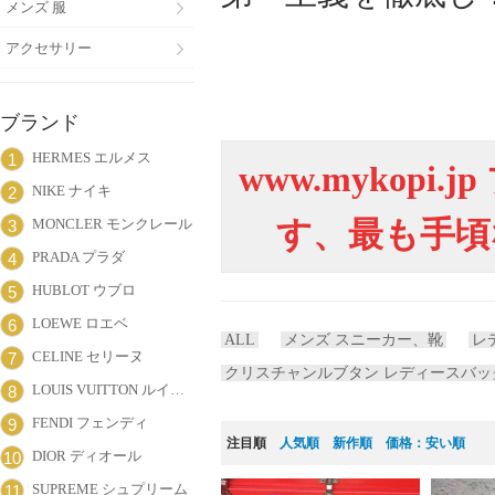
メンズ 服
アクセサリー
ブランド
HERMES エルメス
1
www.mykop
NIKE ナイキ
2
MONCLER モンクレール
す、最も手頃
3
PRADA プラダ
4
HUBLOT ウブロ
5
LOEWE ロエベ
6
ALL
メンズ スニーカー、靴
レ
CELINE セリーヌ
7
クリスチャンルブタン レディースバッ
LOUIS VUITTON ルイヴィトン
8
FENDI フェンディ
9
注目順
人気順
新作順
価格：安い順
DIOR ディオール
10
SUPREME シュプリーム
11