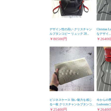
デザイン性の高い クリスチャン
Christia
ルブタンコピー リュック 20...
なデザイ...
￥
80500
円
￥
26400
ビジネスケース 強い魅力を感じ
今からの
る一枚 クリスチャンルブタンコ...
Loubouti
￥
25400
円
￥
26400