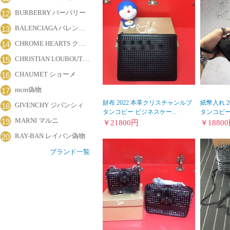
BURBERRY バーバリー
12
BALENCIAGA バレンシアガ
13
CHROME HEARTS クロムハーツ
14
CHRISTIAN LOUBOUTIN クリスチャン・ルブタン
15
CHAUMET ショーメ
16
mcm偽物
17
財布 2022 本革クリスチャンルブ
紙幣入れ 2
GIVENCHY ジバンシィ
18
タンコピー ビジネスケー...
タンコピー 
MARNI マルニ
19
￥
21800
円
￥
18800
RAY-BAN レイバン偽物
20
ブランド一覧